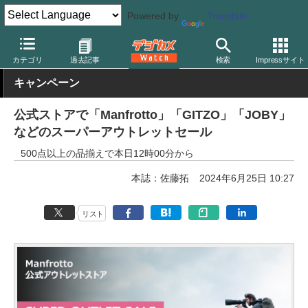
Powered by
Translate
デジカメ Watch
撮影用品
三脚/一脚/雲台
ジッツオ
カテゴリ
過去記事
検索
Impressサイト
キャンペーン
公式ストアで「Manfrotto」「GITZO」「JOBY」
などのスーパーアウトレットセール
500点以上の品揃えで本日12時00分から
本誌：佐藤拓
2024年6月25日 10:27
リスト