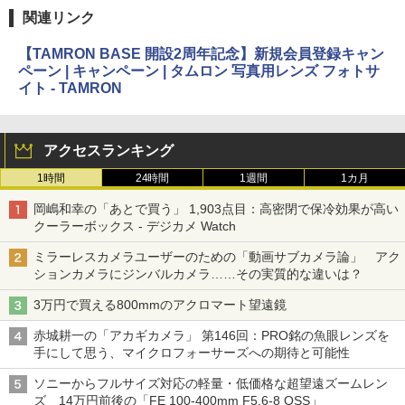
関連リンク
【TAMRON BASE 開設2周年記念】新規会員登録キャン
ペーン | キャンペーン | タムロン 写真用レンズ フォトサ
イト - TAMRON
アクセスランキング
1時間
24時間
1週間
1カ月
岡嶋和幸の「あとで買う」 1,903点目：高密閉で保冷効果が高い
クーラーボックス - デジカメ Watch
ミラーレスカメラユーザーのための「動画サブカメラ論」 アク
ションカメラにジンバルカメラ……その実質的な違いは？
3万円で買える800mmのアクロマート望遠鏡
赤城耕一の「アカギカメラ」 第146回：PRO銘の魚眼レンズを
手にして思う、マイクロフォーサーズへの期待と可能性
ソニーからフルサイズ対応の軽量・低価格な超望遠ズームレン
ズ 14万円前後の「FE 100-400mm F5.6-8 OSS」