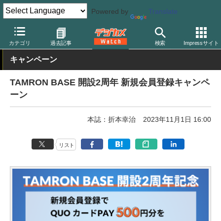
Powered by
Translate
デジカメ Watch
レンズ
交換レンズ
タムロン
カテゴリ
過去記事
検索
Impressサイト
キャンペーン
TAMRON BASE 開設2周年 新規会員登録キャンペ
ーン
本誌：折本幸治
2023年11月1日 16:00
リスト