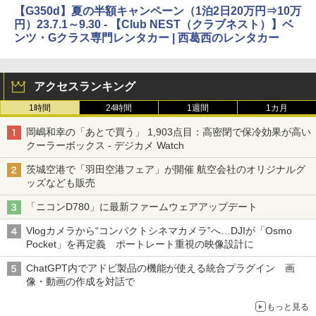
【G350d】夏の半額キャンペーン（1泊2日20万円⇒10万
円）23.7.1～9.30 - 【Club NEST（クラブネスト）】ベ
ンツ・Gクラス専門レンタカー | 西葛西のレンタカー
アクセスランキング
1時間
24時間
1週間
1カ月
岡嶋和幸の「あとで買う」 1,903点目：高密閉で保冷効果が高い
クーラーボックス - デジカメ Watch
茨城空港で「羽田空港フェア」が開催 航空会社のオリジナルグ
ッズなども販売
「ニコンD780」に最新ファームウェアアップデート
Vlogカメラから“コンパクトシネマカメラ”へ…DJIが「Osmo
Pocket」を再定義 ポートレート重視の映像設計に
ChatGPT内でアドビ製品の機能が使える統合プラグイン 画
像・動画の作成を対話で
もっと見る