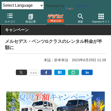
Powered by
Translate
デジカメ Watch
撮影情報
旅行
カテゴリ
過去記事
検索
Impressサイト
キャンペーン
メルセデス・ベンツGクラスのレンタル料金が半
額に
本誌：折本幸治
2023年6月29日 12:28
リスト