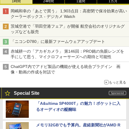
1時間
24時間
1週間
1カ月
岡嶋和幸の「あとで買う」 1,903点目：高密閉で保冷効果が高い
クーラーボックス - デジカメ Watch
茨城空港で「羽田空港フェア」が開催 航空会社のオリジナルグ
ッズなども販売
「ニコンD780」に最新ファームウェアアップデート
赤城耕一の「アカギカメラ」 第146回：PRO銘の魚眼レンズを
手にして思う、マイクロフォーサーズへの期待と可能性
ChatGPT内でアドビ製品の機能が使える統合プラグイン 画
像・動画の作成を対話で
もっと見る
Special Site
「A&ultima SP4000T」の魅力！ポケットに入
るオーディオの醍醐味
メモリ32GBでも予算内。産経新聞社がAMD R