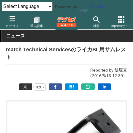
Powered by
Translate
デジカメ Watch
その他
カテゴリ
過去記事
検索
Impressサイト
ニュース
match Technical ServicesのライカSL用サムレス
ト
Reported by 飯塚直
（2016/5/16 12:39）
リスト