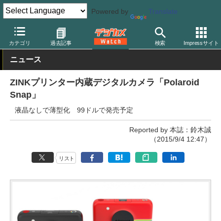
Powered by
Translate
デジカメ Watch
カメラ
レンズ一体型（コンパクト）カメラ
ポ
カテゴリ
過去記事
検索
Impressサイト
ニュース
ZINKプリンター内蔵デジタルカメラ「Polaroid
Snap」
液晶なしで薄型化 99ドルで発売予定
Reported by 本誌：鈴木誠
（2015/9/4 12:47）
リスト