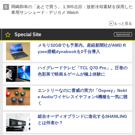
岡嶋和幸の「あとで買う」 1,905点目：放射冷却素材を採用した
車用サンシェード - デジカメ Watch
もっと見る
Special Site
メモリ32GBでも予算内。産経新聞社がAMD R
yzen搭載dynabookを2千台導入
ハイグレードテレビ「TCL Q7D Pro」。圧巻の
色彩美で映画＆ゲームが極上体験に
エントリーなのに脅威の実力!「Osprey」Nobl
e Audioワイヤレスイヤフォン4機種を一気に聴
く
総合オーディオブランドに進化するSHANLING
とは何者か？