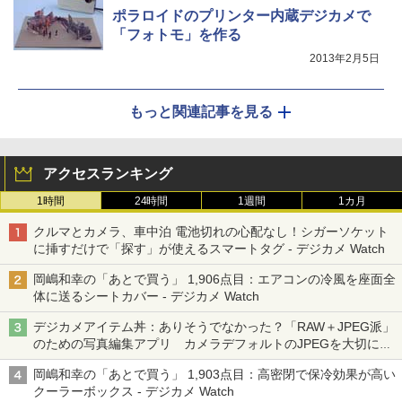
ポラロイドのプリンター内蔵デジカメで
「フォトモ」を作る
2013年2月5日
もっと関連記事を見る
アクセスランキング
1時間
24時間
1週間
1カ月
クルマとカメラ、車中泊 電池切れの心配なし！シガーソケット
に挿すだけで「探す」が使えるスマートタグ - デジカメ Watch
岡嶋和幸の「あとで買う」 1,906点目：エアコンの冷風を座面全
体に送るシートカバー - デジカメ Watch
デジカメアイテム丼：ありそうでなかった？「RAW＋JPEG派」
のための写真編集アプリ カメラデフォルトのJPEGを大切にす
る「Filmator」
岡嶋和幸の「あとで買う」 1,903点目：高密閉で保冷効果が高い
クーラーボックス - デジカメ Watch