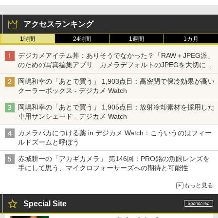
アクセスランキング
1時間
24時間
1週間
1カ月
デジカメアイテム丼：ありそうでなかった？「RAW＋JPEG派」
のための写真編集アプリ カメラデフォルトのJPEGを大切にす
る「Filmator」
岡嶋和幸の「あとで買う」 1,903点目：高密閉で保冷効果が高い
クーラーボックス - デジカメ Watch
岡嶋和幸の「あとで買う」 1,905点目：放射冷却素材を採用した
車用サンシェード - デジカメ Watch
カメラバカにつける薬 in デジカメ Watch：こういうのはフィー
ルドズームと呼ぼう
赤城耕一の「アカギカメラ」 第146回：PRO銘の魚眼レンズを
手にして思う、マイクロフォーサーズへの期待と可能性
もっと見る
Special Site