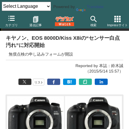
Powered by
Translate
ニュース
カテゴリ
過去記事
検索
Impressサイト
キヤノン、EOS 8000D/Kiss X8iの“センサー白点
汚れ”に対応開始
無償点検の申し込みフォームが開設
Reported by 本誌：鈴木誠
（2015/5/14 15:57）
リスト