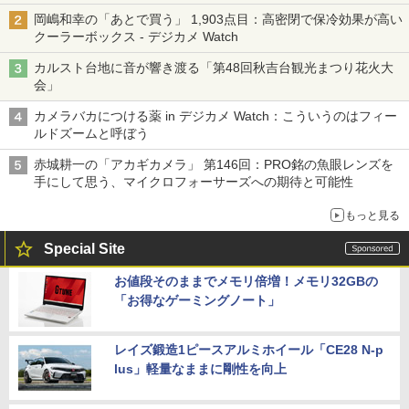
る「Filmator」
岡嶋和幸の「あとで買う」 1,903点目：高密閉で保冷効果が高い
クーラーボックス - デジカメ Watch
カルスト台地に音が響き渡る「第48回秋吉台観光まつり花火大
会」
カメラバカにつける薬 in デジカメ Watch：こういうのはフィー
ルドズームと呼ぼう
赤城耕一の「アカギカメラ」 第146回：PRO銘の魚眼レンズを
手にして思う、マイクロフォーサーズへの期待と可能性
もっと見る
Special Site
お値段そのままでメモリ倍増！メモリ32GBの
「お得なゲーミングノート」
レイズ鍛造1ピースアルミホイール「CE28 N-p
lus」軽量なままに剛性を向上