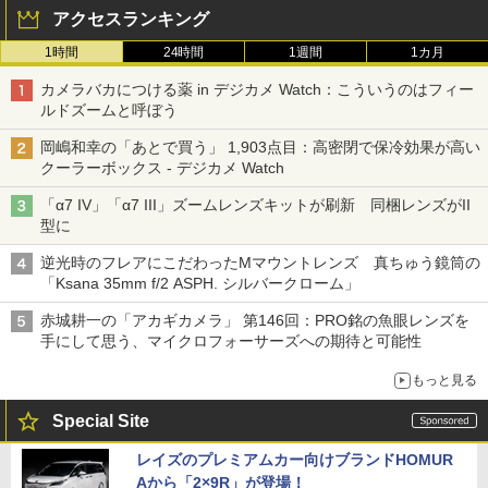
アクセスランキング
1時間
24時間
1週間
1カ月
カメラバカにつける薬 in デジカメ Watch：こういうのはフィー
ルドズームと呼ぼう
岡嶋和幸の「あとで買う」 1,903点目：高密閉で保冷効果が高い
クーラーボックス - デジカメ Watch
「α7 IV」「α7 III」ズームレンズキットが刷新 同梱レンズがII
型に
逆光時のフレアにこだわったMマウントレンズ 真ちゅう鏡筒の
「Ksana 35mm f/2 ASPH. シルバークローム」
赤城耕一の「アカギカメラ」 第146回：PRO銘の魚眼レンズを
手にして思う、マイクロフォーサーズへの期待と可能性
もっと見る
Special Site
レイズのプレミアムカー向けブランドHOMUR
Aから「2×9R」が登場！