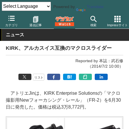
Powered by
Translate
デジカメ Watch
撮影用品
三脚/一脚/雲台
その他
カテゴリ
過去記事
検索
Impressサイト
ニュース
KIRK、アルカスイス互換のマクロスライダー
Reported by 本誌：武石修
（2014/7/2 10:00）
リスト
アトリエJinは、KIRK Enterprise Solutionsの「マクロ
撮影用Newフォーカシング・レール」（FR-2）を6月30
日に発売した。価格は税込3万8,772円。