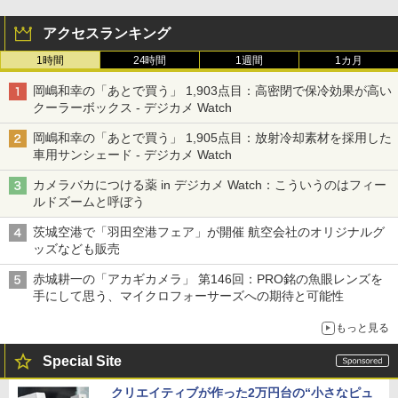
アクセスランキング
1時間
24時間
1週間
1カ月
岡嶋和幸の「あとで買う」 1,903点目：高密閉で保冷効果が高い
クーラーボックス - デジカメ Watch
岡嶋和幸の「あとで買う」 1,905点目：放射冷却素材を採用した
車用サンシェード - デジカメ Watch
カメラバカにつける薬 in デジカメ Watch：こういうのはフィー
ルドズームと呼ぼう
茨城空港で「羽田空港フェア」が開催 航空会社のオリジナルグ
ッズなども販売
赤城耕一の「アカギカメラ」 第146回：PRO銘の魚眼レンズを
手にして思う、マイクロフォーサーズへの期待と可能性
もっと見る
Special Site
クリエイティブが作った2万円台の“小さなピュ