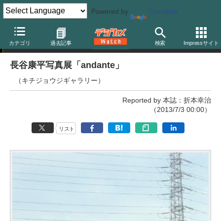
Powered by
Translate
ニュース
カテゴリ
過去記事
検索
Impressサイト
長谷康平写真展「andante」
（キチジョウジギャラリー）
Reported by 本誌：折本幸治
（2013/7/3 00:00）
リスト