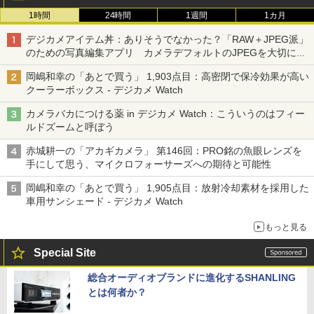
1時間
24時間
1週間
1カ月
デジカメアイテム丼：ありそうでなかった？「RAW＋JPEG派」
のための写真編集アプリ カメラデフォルトのJPEGを大切にす
る「Filmator」
岡嶋和幸の「あとで買う」 1,903点目：高密閉で保冷効果が高い
クーラーボックス - デジカメ Watch
カメラバカにつける薬 in デジカメ Watch：こういうのはフィー
ルドズームと呼ぼう
赤城耕一の「アカギカメラ」 第146回：PRO銘の魚眼レンズを
手にして思う、マイクロフォーサーズへの期待と可能性
岡嶋和幸の「あとで買う」 1,905点目：放射冷却素材を採用した
車用サンシェード - デジカメ Watch
もっと見る
Special Site
総合オーディオブランドに進化するSHANLING
とは何者か？