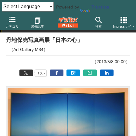
Powered by
Translate
ニュース
カテゴリ
過去記事
検索
Impressサイト
丹地保堯写真画展「日本の心」
（Art Gallery M84）
（2013/5/8 00:00）
リスト