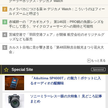
クーラーボックス - デジカメ Watch
カメラバカにつける薬 in デジカメ Watch：こういうのはフィー
ルドズームと呼ぼう
赤城耕一の「アカギカメラ」 第146回：PRO銘の魚眼レンズを
手にして思う、マイクロフォーサーズへの期待と可能性
茨城空港で「羽田空港フェア」が開催 航空会社のオリジナルグ
ッズなども販売
カルスト台地に音が響き渡る「第48回秋吉台観光まつり花火大
会」
もっと見る
Special Site
「A&ultima SP4000T」の魅力！ポケットに入
るオーディオの醍醐味
ソニーミラーレス一眼の大特集！ 見どころ記事
まとめ