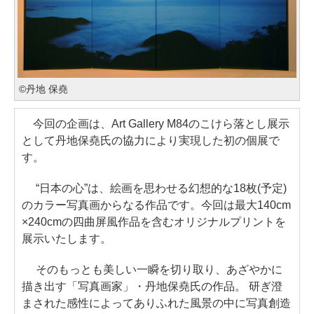
©丹地 保堯
今回の企画は、Art Gallery M84のこけら落とし展示
として丹地保堯氏の協力により実現した初の個展で
す。
“日本の心”は、絵画を思わせる幻想的な18枚(予定)
のカラー写真画からなる作品です。今回は最大140cm
×240cmの四曲屏風作品を含むオリジナルプリントを
展示いたします。
そのもっとも美しい一瞬を切り取り、あざやかに
描き出す「写真画家」・丹地保堯氏の作品。 研ぎ澄
まされた感性によってありふれた風景の中に写真創造