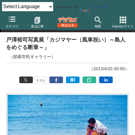
Powered by
Translate
ニュース
カテゴリ
過去記事
検索
Impressサイト
戸澤裕司写真展「カジマヤー（風車祝い）～島人
をめぐる断章～」
（那覇市民ギャラリー）
（2013/4/25 00:00）
リスト