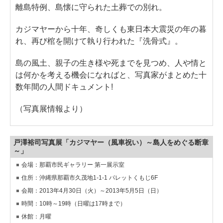
離島特例、島懐に守られた土葬での別れ。
カジマヤーから十年、奇しくも東日本大震災の年の暮
れ、再び棺を開けて執り行われた『洗骨式』。
島の風土、親子の生き様や死までを見つめ、人や情と
は何かを考える機会になればと、写真家がまとめた十
数年間の人間ドキュメント!
（写真展情報より）
戸澤裕司写真展「カジマヤー（風車祝い）～島人をめぐる断章
～」
会場：那覇市民ギャラリー 第一展示室
住所：沖縄県那覇市久茂地1-1-1 パレットくもじ6F
会期：2013年4月30日（火）～2013年5月5日（日）
時間：10時～19時（日曜は17時まで）
休館：月曜