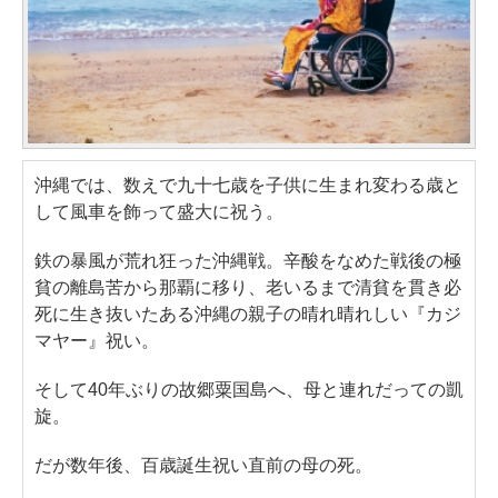
沖縄では、数えで九十七歳を子供に生まれ変わる歳と
して風車を飾って盛大に祝う。
鉄の暴風が荒れ狂った沖縄戦。辛酸をなめた戦後の極
貧の離島苦から那覇に移り、老いるまで清貧を貫き必
死に生き抜いたある沖縄の親子の晴れ晴れしい『カジ
マヤー』祝い。
そして40年ぶりの故郷粟国島へ、母と連れだっての凱
旋。
だが数年後、百歳誕生祝い直前の母の死。