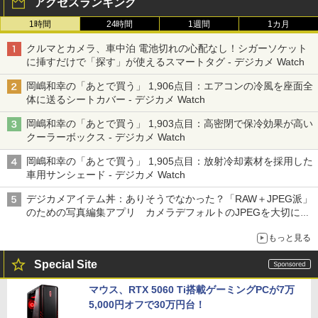
アクセスランキング
1時間
24時間
1週間
1カ月
クルマとカメラ、車中泊 電池切れの心配なし！シガーソケット
に挿すだけで「探す」が使えるスマートタグ - デジカメ Watch
岡嶋和幸の「あとで買う」 1,906点目：エアコンの冷風を座面全
体に送るシートカバー - デジカメ Watch
岡嶋和幸の「あとで買う」 1,903点目：高密閉で保冷効果が高い
クーラーボックス - デジカメ Watch
岡嶋和幸の「あとで買う」 1,905点目：放射冷却素材を採用した
車用サンシェード - デジカメ Watch
デジカメアイテム丼：ありそうでなかった？「RAW＋JPEG派」
のための写真編集アプリ カメラデフォルトのJPEGを大切にす
る「Filmator」
もっと見る
Special Site
マウス、RTX 5060 Ti搭載ゲーミングPCが7万
5,000円オフで30万円台！