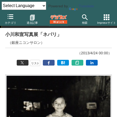
Powered by
Translate
ニュース
カテゴリ
過去記事
検索
Impressサイト
小川和宣写真展「ネパリ」
（銀座ニコンサロン）
（2013/4/24 00:00）
リスト