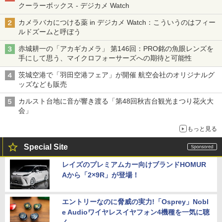
クーラーボックス - デジカメ Watch
カメラバカにつける薬 in デジカメ Watch：こういうのはフィー
ルドズームと呼ぼう
赤城耕一の「アカギカメラ」 第146回：PRO銘の魚眼レンズを
手にして思う、マイクロフォーサーズへの期待と可能性
茨城空港で「羽田空港フェア」が開催 航空会社のオリジナルグ
ッズなども販売
カルスト台地に音が響き渡る「第48回秋吉台観光まつり花火大
会」
もっと見る
Special Site
レイズのプレミアムカー向けブランドHOMUR
Aから「2×9R」が登場！
エントリーなのに脅威の実力!「Osprey」Nobl
e Audioワイヤレスイヤフォン4機種を一気に聴