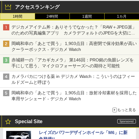
アクセスランキング
1時間
24時間
1週間
1カ月
デジカメアイテム丼：ありそうでなかった？「RAW＋JPEG派」
のための写真編集アプリ カメラデフォルトのJPEGを大切にす
る「Filmator」
岡嶋和幸の「あとで買う」 1,903点目：高密閉で保冷効果が高い
クーラーボックス - デジカメ Watch
赤城耕一の「アカギカメラ」 第146回：PRO銘の魚眼レンズを
手にして思う、マイクロフォーサーズへの期待と可能性
カメラバカにつける薬 in デジカメ Watch：こういうのはフィー
ルドズームと呼ぼう
岡嶋和幸の「あとで買う」 1,905点目：放射冷却素材を採用した
車用サンシェード - デジカメ Watch
もっと見る
Special Site
レイズのパワーデザインホイール「M6」に新
色登場!!