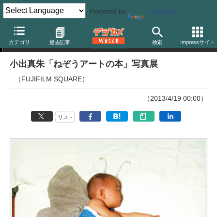
Powered by
Translate
ニュース
カテゴリ
過去記事
検索
Impressサイト
小出真朱「ねぞうアートの本」写真展
（FUJIFILM SQUARE）
（2013/4/19 00:00）
リスト