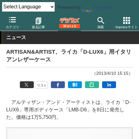
Powered by
Translate
デジカメ Watch
カメラ
レンズ一体型（コンパクト）カメラ
ラ
カテゴリ
過去記事
検索
Impressサイト
ニュース
ARTISAN&ARTIST、ライカ「D-LUX6」用イタリ
アンレザーケース
（2013/4/10 15:15）
リスト
アルティザン・アンド・アーティストは、ライカ「D-
LUX6」専用ボディケース「LMB-D6」を8日に発売し
た。価格は1万5,750円。