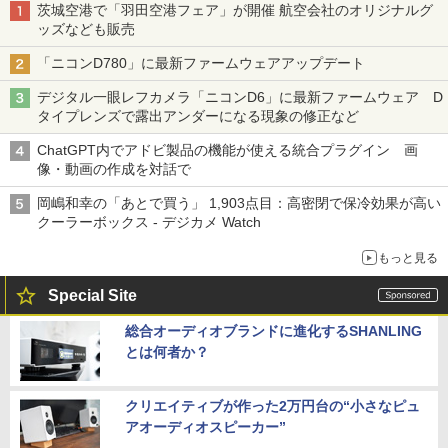
茨城空港で「羽田空港フェア」が開催 航空会社のオリジナルグ
ッズなども販売
「ニコンD780」に最新ファームウェアアップデート
デジタル一眼レフカメラ「ニコンD6」に最新ファームウェア D
タイプレンズで露出アンダーになる現象の修正など
ChatGPT内でアドビ製品の機能が使える統合プラグイン 画
像・動画の作成を対話で
岡嶋和幸の「あとで買う」 1,903点目：高密閉で保冷効果が高い
クーラーボックス - デジカメ Watch
もっと見る
Special Site
総合オーディオブランドに進化するSHANLING
とは何者か？
クリエイティブが作った2万円台の“小さなピュ
アオーディオスピーカー”