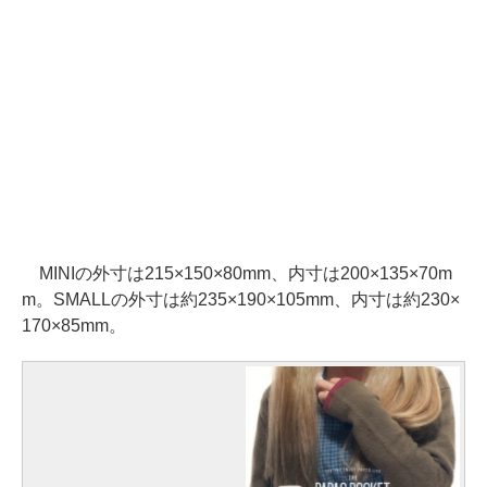
MINIの外寸は215×150×80mm、内寸は200×135×70m
m。SMALLの外寸は約235×190×105mm、内寸は約230×
170×85mm。