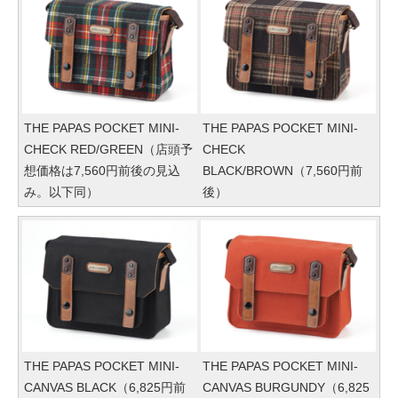
THE PAPAS POCKET MINI-
THE PAPAS POCKET MINI-
CHECK RED/GREEN（店頭予
CHECK
想価格は7,560円前後の見込
BLACK/BROWN（7,560円前
み。以下同）
後）
THE PAPAS POCKET MINI-
THE PAPAS POCKET MINI-
CANVAS BLACK（6,825円前
CANVAS BURGUNDY（6,825