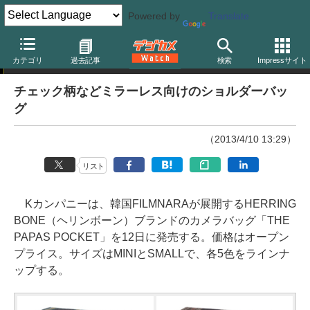
Powered by
Translate
ニュース
カテゴリ
過去記事
検索
Impressサイト
チェック柄などミラーレス向けのショルダーバッ
グ
（2013/4/10 13:29）
リスト
Kカンパニーは、韓国FILMNARAが展開するHERRING
BONE（ヘリンボーン）ブランドのカメラバッグ「THE
PAPAS POCKET」を12日に発売する。価格はオープン
プライス。サイズはMINIとSMALLで、各5色をラインナ
ップする。