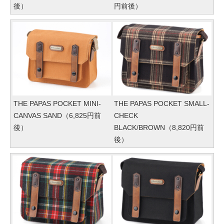
後）
円前後）
THE PAPAS POCKET MINI-
THE PAPAS POCKET SMALL-
CANVAS SAND（6,825円前
CHECK
後）
BLACK/BROWN（8,820円前
後）