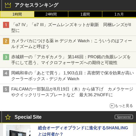
アクセスランキング
1時間
24時間
1週間
1カ月
「α7 IV」「α7 III」ズームレンズキットが刷新 同梱レンズがII
型に
カメラバカにつける薬 in デジカメ Watch：こういうのはフィー
ルドズームと呼ぼう
赤城耕一の「アカギカメラ」 第146回：PRO銘の魚眼レンズを
手にして思う、マイクロフォーサーズへの期待と可能性
岡嶋和幸の「あとで買う」 1,903点目：高密閉で保冷効果が高い
クーラーボックス - デジカメ Watch
FALCAMの一部製品が8月19日（木）から値下げ カメラケージ
やクイックリリースプレートなど 最大36.2%OFFに
もっと見る
Special Site
総合オーディオブランドに進化するSHANLING
とは何者か？