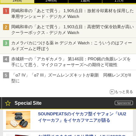
1時間
24時間
1週間
1カ月
岡嶋和幸の「あとで買う」 1,905点目：放射冷却素材を採用した
車用サンシェード - デジカメ Watch
岡嶋和幸の「あとで買う」 1,903点目：高密閉で保冷効果が高い
クーラーボックス - デジカメ Watch
カメラバカにつける薬 in デジカメ Watch：こういうのはフィー
ルドズームと呼ぼう
赤城耕一の「アカギカメラ」 第146回：PRO銘の魚眼レンズを
手にして思う、マイクロフォーサーズへの期待と可能性
「α7 IV」「α7 III」ズームレンズキットが刷新 同梱レンズがII
型に
もっと見る
Special Site
SOUNDPEATSのイヤカフ型イヤフォン「UU2
イヤーカフ」をイヤカフマニアが語る