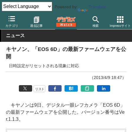
Powered by
Translate
デジカメ Watch
カメラ
一眼レフカメラ
キヤノン
カテゴリ
過去記事
検索
Impressサイト
ニュース
キヤノン、「EOS 6D」の最新ファームウェアを公
開
日時設定がリセットされる現象に対応
（2013/4/9 18:47）
リスト
キヤノンは9日、デジタル一眼レフカメラ「EOS 6D」
の最新ファームウェアを公開した。バージョン番号はVe
r.1.1.3。