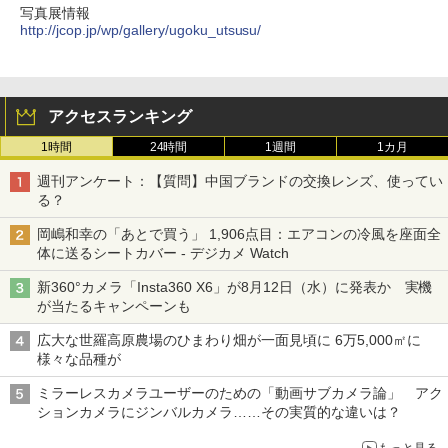
写真展情報
http://jcop.jp/wp/gallery/ugoku_utsusu/
アクセスランキング
1時間
24時間
1週間
1カ月
週刊アンケート：【質問】中国ブランドの交換レンズ、使ってい
る？
岡嶋和幸の「あとで買う」 1,906点目：エアコンの冷風を座面全
体に送るシートカバー - デジカメ Watch
新360°カメラ「Insta360 X6」が8月12日（水）に発表か 実機
が当たるキャンペーンも
広大な世羅高原農場のひまわり畑が一面見頃に 6万5,000㎡に
様々な品種が
ミラーレスカメラユーザーのための「動画サブカメラ論」 アク
ションカメラにジンバルカメラ……その実質的な違いは？