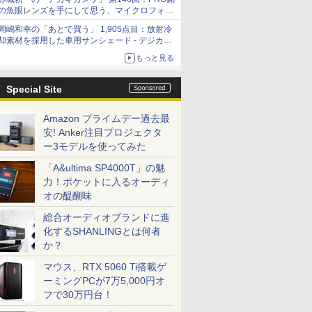
の魚眼レンズを手にして思う、マイクロフォー
サーズへの期待と可能性
岡嶋和幸の「あとで買う」 1,905点目：放射冷
却素材を採用した車用サンシェード - デジカメ
Watch
もっと見る
Special Site
Amazon プライムデー過去最
安! Anker注目プロジェクタ
ー3モデルを使ってみた
「A&ultima SP4000T」の魅
力！ポケットに入るオーディ
オの醍醐味
総合オーディオブランドに進
化するSHANLINGとは何者
か？
マウス、RTX 5060 Ti搭載ゲ
ーミングPCが7万5,000円オ
フで30万円台！