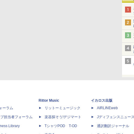
Rittor Music
イカロス出版
dフォーラム
リットーミュージック
AIRLINEweb
ップ担当者フォーラム
楽器探そう!デジマート
Jディフェンスニュー
ness Library
TシャツPOD T-OD
通訳翻訳ジャーナル