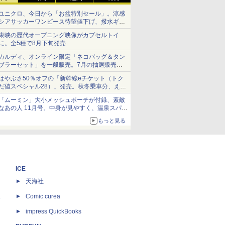
ユニクロ、今日から「お盆特別セール」。涼感
シアサッカーワンピース待望値下げ、撥水ギア
ショーツは1990円に
東映の歴代オープニング映像がカプセルトイ
に。全5種で8月下旬発売
カルディ、オンライン限定「ネコバッグ＆タン
ブラーセット」を一般販売。7月の抽選販売の
当選無効分
はやぶさ50％オフの「新幹線eチケット（トク
だ値スペシャル28）」発売。秋冬乗車分、えき
ねっと限定
「ムーミン」大小メッシュポーチが付録、素敵
なあの人 11月号。中身が見やすく、温泉スパに
も使える
もっと見る
ICE
天海社
ス
Comic curea
impress QuickBooks