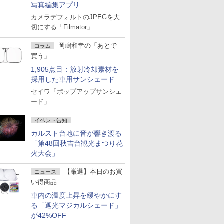
写真編集アプリ
カメラデフォルトのJPEGを大
切にする「Filmator」
岡嶋和幸の「あとで
コラム
買う」
1,905点目：放射冷却素材を
採用した車用サンシェード
セイワ「ポップアップサンシェ
ード」
イベント告知
カルスト台地に音が響き渡る
「第48回秋吉台観光まつり花
火大会」
【厳選】本日のお買
ニュース
い得商品
車内の温度上昇を緩やかにす
る「遮光マジカルシェード」
が42%OFF