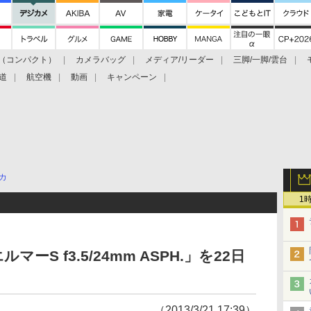
（コンパクト）
カメラバッグ
メディア/リーダー
三脚/一脚/雲台
道
航空機
動画
キャンペーン
カ
1
S f3.5/24mm ASPH.」を22日
（2013/3/21 17:39）