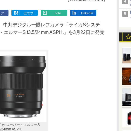
ェア
はてブ
note
LinkedIn
、中判デジタル一眼レフカメラ「ライカSシステ
マーS f3.5/24mm ASPH.」を3月22日に発売
イカ スーパー・エルマーS
5/24mm ASPH.