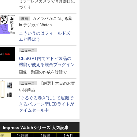
ミラーレスカメラで写真絵日記
づくり
カメラバカにつける薬
漫画
in デジカメ Watch
こういうのはフィールドズー
ムと呼ぼう
ニュース
ChatGPT内でアドビ製品の
機能が使える統合プラグイン
画像・動画の作成を対話で
【厳選】本日のお買
ニュース
い得商品
“ぐるぐる巻き”にして運搬で
きるバルーン型LEDライトが
タイムセール中
Impress Watchシリーズ 人気記事
時間
24時間
1週間
1カ月