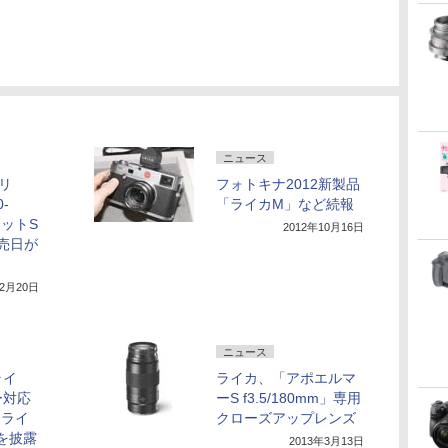
ニュース
リ
フォトキナ2012新製品
-
「ライカM」など続報
リットS
2012年10月16日
発売日が
12月20日
ニュース
ライ
ライカ、「アポエルマ
ー対応
ーS f3.5/180mm」専用
「ライ
クローズアップレンズ
を披露
2013年3月13日