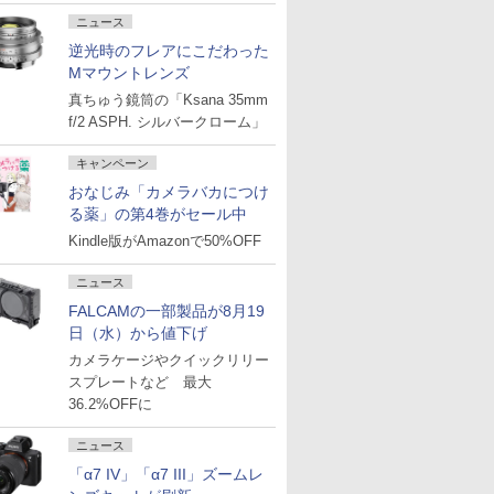
ニュース
逆光時のフレアにこだわった
Mマウントレンズ
真ちゅう鏡筒の「Ksana 35mm
f/2 ASPH. シルバークローム」
キャンペーン
おなじみ「カメラバカにつけ
る薬」の第4巻がセール中
Kindle版がAmazonで50%OFF
ニュース
FALCAMの一部製品が8月19
日（水）から値下げ
カメラケージやクイックリリー
スプレートなど 最大
36.2%OFFに
ニュース
「α7 IV」「α7 III」ズームレ