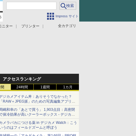
Impress サイト
全カテゴリ
モニター
プリンター
アクセスランキング
時間
24時間
1週間
1カ月
デジカメアイテム丼：ありそうでなかった？
「RAW＋JPEG派」のための写真編集アプリ
カメラデフォルトのJPEGを大切にする
岡嶋和幸の「あとで買う」 1,903点目：高密閉
「Filmator」
で保冷効果が高いクーラーボックス - デジカメ
Watch
カメラバカにつける薬 in デジカメ Watch：こう
いうのはフィールドズームと呼ぼう
赤城耕一の「アカギカメラ」 第146回：PRO銘