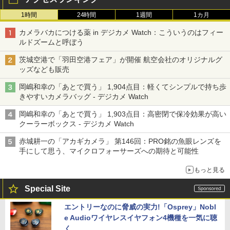
1時間
24時間
1週間
1カ月
カメラバカにつける薬 in デジカメ Watch：こういうのはフィー
ルドズームと呼ぼう
茨城空港で「羽田空港フェア」が開催 航空会社のオリジナルグ
ッズなども販売
岡嶋和幸の「あとで買う」 1,904点目：軽くてシンプルで持ち歩
きやすいカメラバッグ - デジカメ Watch
岡嶋和幸の「あとで買う」 1,903点目：高密閉で保冷効果が高い
クーラーボックス - デジカメ Watch
赤城耕一の「アカギカメラ」 第146回：PRO銘の魚眼レンズを
手にして思う、マイクロフォーサーズへの期待と可能性
もっと見る
Special Site
エントリーなのに脅威の実力!「Osprey」Nobl
e Audioワイヤレスイヤフォン4機種を一気に聴
く