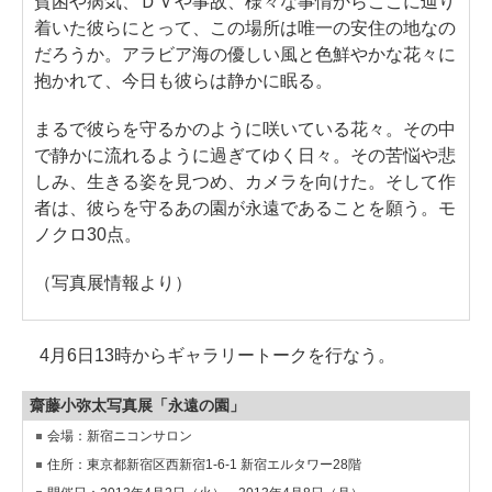
貧困や病気、ＤＶや事故、様々な事情からここに辿り
着いた彼らにとって、この場所は唯一の安住の地なの
だろうか。アラビア海の優しい風と色鮮やかな花々に
抱かれて、今日も彼らは静かに眠る。
まるで彼らを守るかのように咲いている花々。その中
で静かに流れるように過ぎてゆく日々。その苦悩や悲
しみ、生きる姿を見つめ、カメラを向けた。そして作
者は、彼らを守るあの園が永遠であることを願う。モ
ノクロ30点。
（写真展情報より）
4月6日13時からギャラリートークを行なう。
齋藤小弥太写真展「永遠の園」
会場：新宿ニコンサロン
住所：東京都新宿区西新宿1-6-1 新宿エルタワー28階