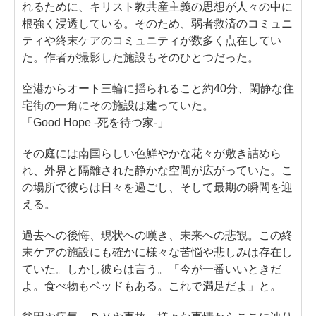
れるために、キリスト教共産主義の思想が人々の中に
根強く浸透している。そのため、弱者救済のコミュニ
ティや終末ケアのコミュニティが数多く点在してい
た。作者が撮影した施設もそのひとつだった。
空港からオート三輪に揺られること約40分、閑静な住
宅街の一角にその施設は建っていた。
「Good Hope -死を待つ家-」
その庭には南国らしい色鮮やかな花々が敷き詰めら
れ、外界と隔離された静かな空間が広がっていた。こ
の場所で彼らは日々を過ごし、そして最期の瞬間を迎
える。
過去への後悔、現状への嘆き、未来への悲観。この終
末ケアの施設にも確かに様々な苦悩や悲しみは存在し
ていた。しかし彼らは言う。「今が一番いいときだ
よ。食べ物もベッドもある。これで満足だよ」と。