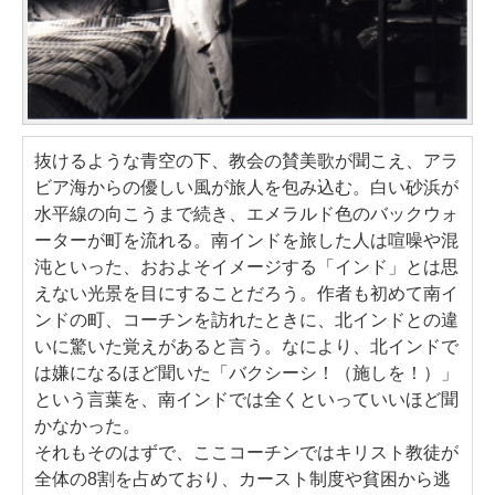
抜けるような青空の下、教会の賛美歌が聞こえ、アラ
ビア海からの優しい風が旅人を包み込む。白い砂浜が
水平線の向こうまで続き、エメラルド色のバックウォ
ーターが町を流れる。南インドを旅した人は喧噪や混
沌といった、おおよそイメージする「インド」とは思
えない光景を目にすることだろう。作者も初めて南イ
ンドの町、コーチンを訪れたときに、北インドとの違
いに驚いた覚えがあると言う。なにより、北インドで
は嫌になるほど聞いた「バクシーシ！（施しを！）」
という言葉を、南インドでは全くといっていいほど聞
かなかった。
それもそのはずで、ここコーチンではキリスト教徒が
全体の8割を占めており、カースト制度や貧困から逃