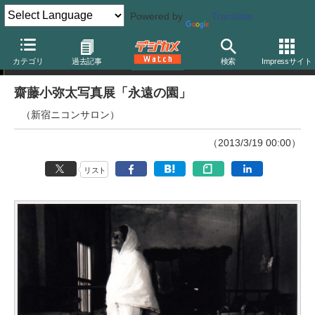
Powered by
Translate
ニュース
カテゴリ
過去記事
検索
Impressサイト
齋藤小弥太写真展「永遠の園」
（新宿ニコンサロン）
（2013/3/19 00:00）
リスト