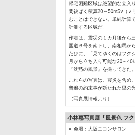
帰宅困難区域は絶望的な立入
間被ばく積算20～50mSv
むことはできない。単純計算では2
計測する区域だ。
作者は、震災の１カ月後から
国道６号を南下し、南相馬か
たびに、「見てゆくのはフク
月から立ち入り可能な20～4
『沈黙の風景』を撮ってきた
これらの写真は、震災を含め
普遍の約束事が断たれた里の光
（写真展情報より）
小林惠写真展「風景色 フ
会場：大阪ニコンサロン