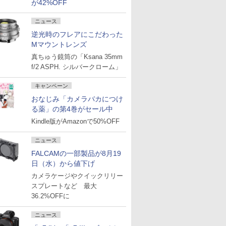
が42%OFF
ニュース
逆光時のフレアにこだわった
Mマウントレンズ
真ちゅう鏡筒の「Ksana 35mm
f/2 ASPH. シルバークローム」
キャンペーン
おなじみ「カメラバカにつけ
る薬」の第4巻がセール中
Kindle版がAmazonで50%OFF
ニュース
FALCAMの一部製品が8月19
日（水）から値下げ
カメラケージやクイックリリー
スプレートなど 最大
36.2%OFFに
ニュース