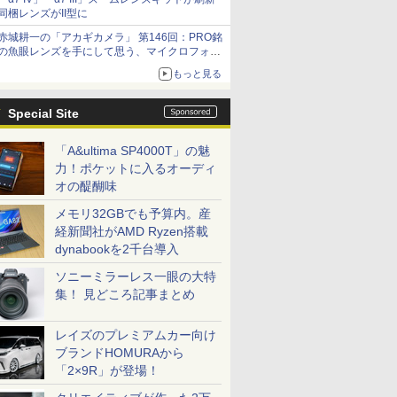
同梱レンズがII型に
赤城耕一の「アカギカメラ」 第146回：PRO銘
の魚眼レンズを手にして思う、マイクロフォー
サーズへの期待と可能性
もっと見る
Special Site
「A&ultima SP4000T」の魅
力！ポケットに入るオーディ
オの醍醐味
メモリ32GBでも予算内。産
経新聞社がAMD Ryzen搭載
dynabookを2千台導入
ソニーミラーレス一眼の大特
集！ 見どころ記事まとめ
レイズのプレミアムカー向け
ブランドHOMURAから
「2×9R」が登場！