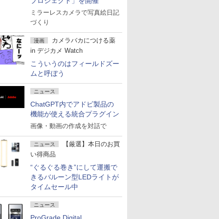
プロジェクト」を開催
ミラーレスカメラで写真絵日記
づくり
カメラバカにつける薬
漫画
in デジカメ Watch
こういうのはフィールドズー
ムと呼ぼう
ニュース
ChatGPT内でアドビ製品の
機能が使える統合プラグイン
画像・動画の作成を対話で
【厳選】本日のお買
ニュース
い得商品
“ぐるぐる巻き”にして運搬で
きるバルーン型LEDライトが
タイムセール中
ニュース
ProGrade Digital、