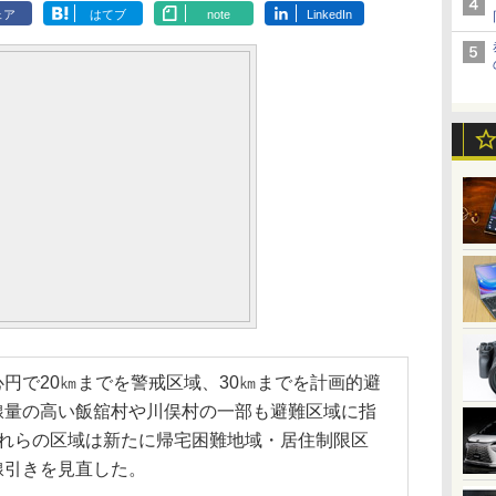
ェア
はてブ
note
LinkedIn
円で20㎞までを警戒区域、30㎞までを計画的避
線量の高い飯舘村や川俣村の一部も避難区域に指
これらの区域は新たに帰宅困難地域・居住制限区
線引きを見直した。