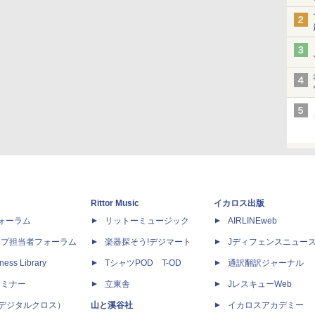
Rittor Music
イカロス出版
dフォーラム
リットーミュージック
AIRLINEweb
ップ担当者フォーラム
楽器探そう!デジマート
Jディフェンスニュー
ness Library
TシャツPOD T-OD
通訳翻訳ジャーナル
セミナー
立東舎
JレスキューWeb
 X（デジタルクロス）
山と溪谷社
イカロスアカデミー