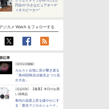
クリエイティブが作った2万
円台の“小さなピュアオーデ
ィオスピーカー”
デジカメ Watch をフォローする
新記事
イベント告知
カルスト台地に音が響き渡る
「第48回秋吉台観光まつり花
火大会」
【厳選】本日のお買
ニュース
い得商品
車内の温度上昇を緩やかにす
る「遮光マジカルシェード」