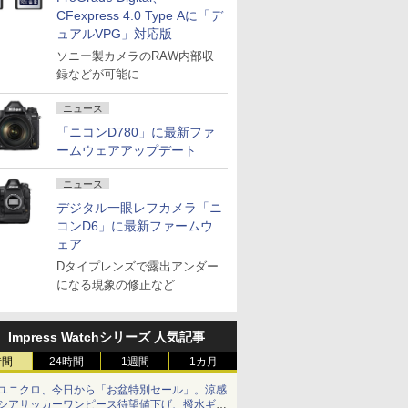
CFexpress 4.0 Type Aに「デ
ュアルVPG」対応版
ソニー製カメラのRAW内部収
録などが可能に
ニュース
「ニコンD780」に最新ファ
ームウェアアップデート
ニュース
デジタル一眼レフカメラ「ニ
コンD6」に最新ファームウ
ェア
Dタイプレンズで露出アンダー
になる現象の修正など
Impress Watchシリーズ 人気記事
時間
24時間
1週間
1カ月
ユニクロ、今日から「お盆特別セール」。涼感
シアサッカーワンピース待望値下げ、撥水ギア