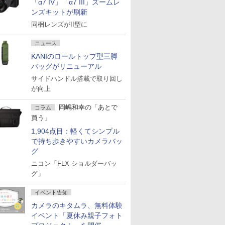
「α7 IV」「α7 III」ズームレ
ンズキットが刷新
同梱レンズがII型に
ニュース
KANIのロールトップ型三脚
バッグがリニューアル
サイドハンドル搭載で取り回し
が向上
岡嶋和幸の「あとで
コラム
買う」
1,904点目：軽くてシンプル
で持ち歩きやすいカメラバッ
グ
ニコン「FLX ショルダーバッ
グ」
イベント告知
カメラのキタムラ、無料体験
イベント「夏休み親子フォト