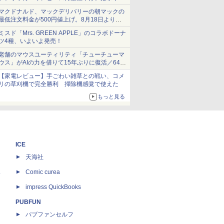
ショーツは1990円に
マクドナルド、マックデリバリーの朝マックの
最低注文料金が500円値上げ。8月18日より
1,500円から受付
ミスド「Mrs. GREEN APPLE」のコラボドーナ
ツ4種、いよいよ発売！
老舗のマウスユーティリティ「チューチューマ
ウス」がAIの力を借りて15年ぶりに復活／64bit
化、Windows 10/11、「Chrome」も走り回
【家電レビュー】手ごわい雑草との戦い、コメ
る。復活記念で2026年末まで500円
リの草刈機で完全勝利 掃除機感覚で使えた
もっと見る
ICE
天海社
ス
Comic curea
impress QuickBooks
PUBFUN
パブファンセルフ