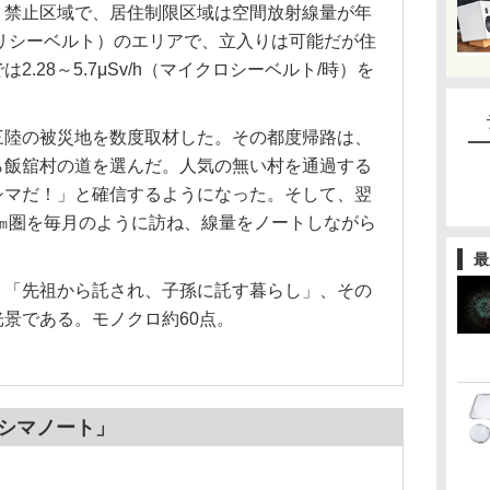
り禁止区域で、居住制限区域は空間放射線量が年
（ミリシーベルト）のエリアで、立入りは可能だが住
.28～5.7μSv/h（マイクロシーベルト/時）を
三陸の被災地を数度取材した。その都度帰路は、
ら飯舘村の道を選んだ。人気の無い村を通過する
シマだ！」と確信するようになった。そして、翌
0㎞圏を毎月のように訪ね、線量をノートしながら
。
最
、「先祖から託され、子孫に託す暮らし」、その
景である。モノクロ約60点。
クシマノート」