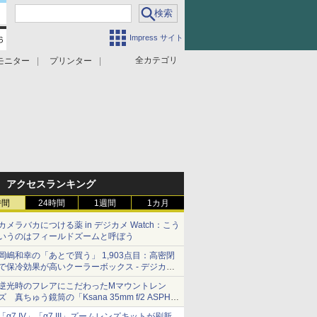
Impress サイト
全カテゴリ
モニター
プリンター
アクセスランキング
時間
24時間
1週間
1カ月
カメラバカにつける薬 in デジカメ Watch：こう
いうのはフィールドズームと呼ぼう
岡嶋和幸の「あとで買う」 1,903点目：高密閉
で保冷効果が高いクーラーボックス - デジカメ
Watch
逆光時のフレアにこだわったMマウントレン
ズ 真ちゅう鏡筒の「Ksana 35mm f/2 ASPH.
シルバークローム」
「α7 IV」「α7 III」ズームレンズキットが刷新