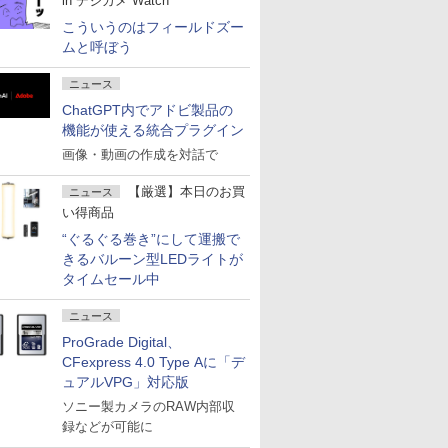
in デジカメ Watch
こういうのはフィールドズー
ムと呼ぼう
ニュース
ChatGPT内でアドビ製品の
機能が使える統合プラグイン
画像・動画の作成を対話で
【厳選】本日のお買
ニュース
い得商品
“ぐるぐる巻き”にして運搬で
きるバルーン型LEDライトが
タイムセール中
ニュース
ProGrade Digital、
CFexpress 4.0 Type Aに「デ
ュアルVPG」対応版
ソニー製カメラのRAW内部収
録などが可能に