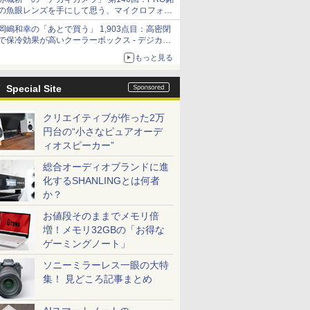
の魚眼レンズを手にして思う、マイクロフォー
サーズへの期待と可能性
岡嶋和幸の「あとで買う」 1,903点目：高密閉
で保冷効果が高いクーラーボックス - デジカメ
Watch
もっと見る
Special Site
クリエイティブが作った2万
円台の“小さなピュアオーデ
ィオスピーカー”
総合オーディオブランドに進
化するSHANLINGとは何者
か？
お値段そのままでメモリ倍
増！メモリ32GBの「お得な
ゲーミングノート」
ソニーミラーレス一眼の大特
集！ 見どころ記事まとめ