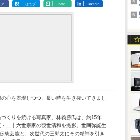
ェア
はてブ
note
LinkedIn
間の心を表現しつつ、長い時を生き抜いてきまし
づくりを続ける写真家、林義勝氏は、約15年
流・二十六世宗家の観世清和を撮影。世阿弥誕生
う伝統芸能と、次世代の三郎太にその精神を引き