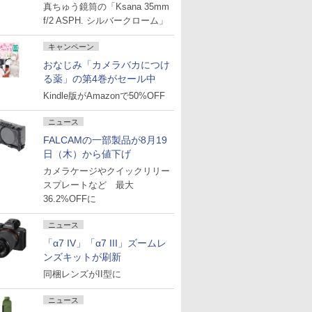
真ちゅう鏡筒の「Ksana 35mm
f/2 ASPH. シルバークローム」
キャンペーン
おなじみ「カメラバカにつけ
る薬」の第4巻がセール中
Kindle版がAmazonで50%OFF
ニュース
FALCAMの一部製品が8月19
日（木）から値下げ
カメラケージやクイックリリー
スプレートなど 最大
36.2%OFFに
ニュース
「α7 IV」「α7 III」ズームレ
ンズキットが刷新
同梱レンズがII型に
ニュース