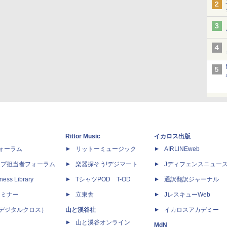
Rittor Music
イカロス出版
dフォーラム
リットーミュージック
AIRLINEweb
ップ担当者フォーラム
楽器探そう!デジマート
Jディフェンスニュー
ness Library
TシャツPOD T-OD
通訳翻訳ジャーナル
セミナー
立東舎
JレスキューWeb
 X（デジタルクロス）
山と溪谷社
イカロスアカデミー
山と溪谷オンライン
MdN