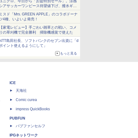
ユニクロ、今日から「お盆特別セール」。涼感
シアサッカーワンピース待望値下げ、撥水ギア
ショーツは1990円に
ミスド「Mrs. GREEN APPLE」のコラボドーナ
ツ4種、いよいよ発売！
【家電レビュー】手ごわい雑草との戦い、コメ
リの草刈機で完全勝利 掃除機感覚で使えた
NTT島田社長、ソフトバンクのセブン出資に「d
ポイント使えるようにして」
もっと見る
ICE
天海社
ス
Comic curea
impress QuickBooks
PUBFUN
パブファンセルフ
IPGネットワーク