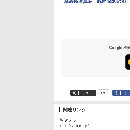
林義勝写真展「観世 清和の能
Google
ポスト
リスト
シ
関連リンク
キヤノン
http://canon.jp/