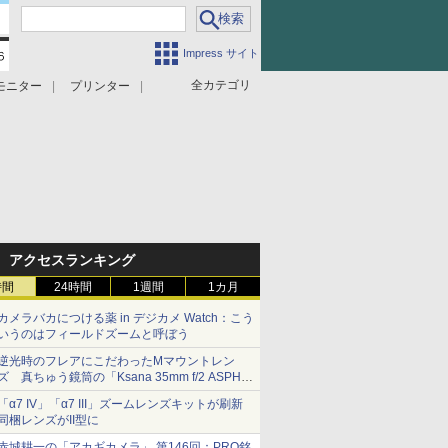
Impress サイト
全カテゴリ
モニター
プリンター
アクセスランキング
時間
24時間
1週間
1カ月
カメラバカにつける薬 in デジカメ Watch：こう
いうのはフィールドズームと呼ぼう
逆光時のフレアにこだわったMマウントレン
ズ 真ちゅう鏡筒の「Ksana 35mm f/2 ASPH.
シルバークローム」
「α7 IV」「α7 III」ズームレンズキットが刷新
同梱レンズがII型に
赤城耕一の「アカギカメラ」 第146回：PRO銘