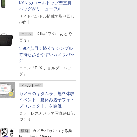
KANIのロールトップ型三脚
バッグがリニューアル
サイドハンドル搭載で取り回し
が向上
岡嶋和幸の「あとで
コラム
買う」
1,904点目：軽くてシンプル
で持ち歩きやすいカメラバッ
グ
ニコン「FLX ショルダーバッ
グ」
イベント告知
カメラのキタムラ、無料体験
イベント「夏休み親子フォト
プロジェクト」を開催
ミラーレスカメラで写真絵日記
づくり
カメラバカにつける薬
漫画