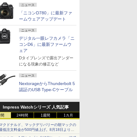
ニュース
「ニコンD780」に最新ファ
ームウェアアップデート
ニュース
デジタル一眼レフカメラ「ニ
コンD6」に最新ファームウ
ェア
Dタイプレンズで露出アンダー
になる現象の修正など
ニュース
NextorageからThunderbolt 5
認証のUSB Type-Cケーブル
Impress Watchシリーズ 人気記事
時間
24時間
1週間
1カ月
マクドナルド、マックデリバリーの朝マックの
最低注文料金が500円値上げ。8月18日より
1,500円から受付