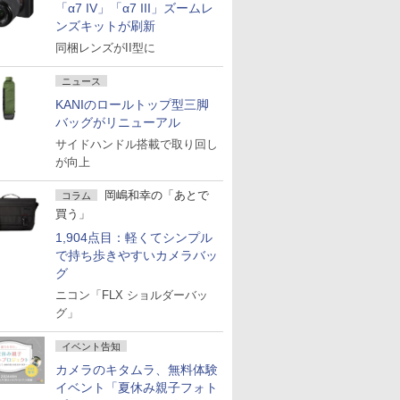
「α7 IV」「α7 III」ズームレ
ンズキットが刷新
同梱レンズがII型に
ニュース
KANIのロールトップ型三脚
バッグがリニューアル
サイドハンドル搭載で取り回し
が向上
岡嶋和幸の「あとで
コラム
買う」
1,904点目：軽くてシンプル
で持ち歩きやすいカメラバッ
グ
ニコン「FLX ショルダーバッ
グ」
イベント告知
カメラのキタムラ、無料体験
イベント「夏休み親子フォト