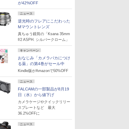
が42%OFF
ニュース
逆光時のフレアにこだわった
Mマウントレンズ
真ちゅう鏡筒の「Ksana 35mm
f/2 ASPH. シルバークローム」
キャンペーン
おなじみ「カメラバカにつけ
る薬」の第4巻がセール中
Kindle版がAmazonで50%OFF
ニュース
FALCAMの一部製品が8月19
日（水）から値下げ
カメラケージやクイックリリー
スプレートなど 最大
36.2%OFFに
ニュース