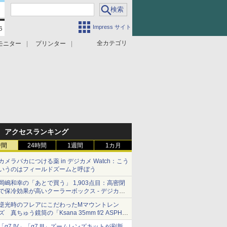
Impress サイト
全カテゴリ
モニター
プリンター
アクセスランキング
時間
24時間
1週間
1カ月
カメラバカにつける薬 in デジカメ Watch：こう
いうのはフィールドズームと呼ぼう
岡嶋和幸の「あとで買う」 1,903点目：高密閉
で保冷効果が高いクーラーボックス - デジカメ
Watch
逆光時のフレアにこだわったMマウントレン
ズ 真ちゅう鏡筒の「Ksana 35mm f/2 ASPH.
シルバークローム」
「α7 IV」「α7 III」ズームレンズキットが刷新