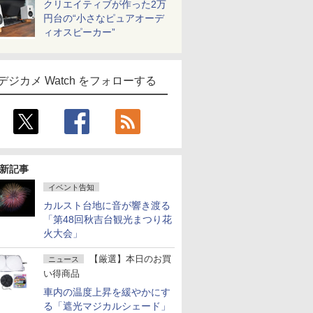
クリエイティブが作った2万
円台の“小さなピュアオーデ
ィオスピーカー”
デジカメ Watch をフォローする
新記事
イベント告知
カルスト台地に音が響き渡る
「第48回秋吉台観光まつり花
火大会」
【厳選】本日のお買
ニュース
い得商品
車内の温度上昇を緩やかにす
る「遮光マジカルシェード」