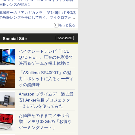
同梱レンズがII型に
赤城耕一の「アカギカメラ」 第146回：PRO銘
の魚眼レンズを手にして思う、マイクロフォー
サーズへの期待と可能性
もっと見る
Special Site
ハイグレードテレビ「TCL
Q7D Pro」。圧巻の色彩美で
映画＆ゲームが極上体験に
「A&ultima SP4000T」の魅
力！ポケットに入るオーディ
オの醍醐味
Amazon プライムデー過去最
安! Anker注目プロジェクタ
ー3モデルを使ってみた
お値段そのままでメモリ倍
増！メモリ32GBの「お得な
ゲーミングノート」