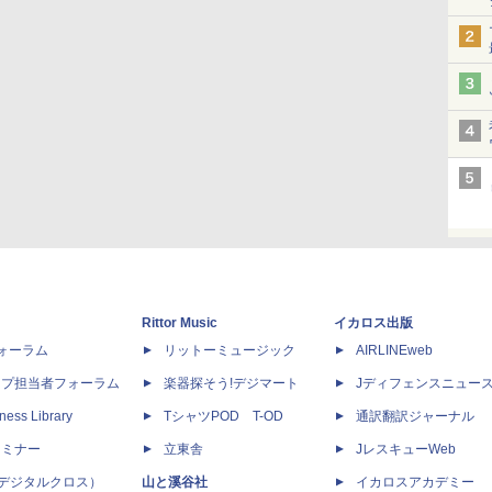
Rittor Music
イカロス出版
dフォーラム
リットーミュージック
AIRLINEweb
ップ担当者フォーラム
楽器探そう!デジマート
Jディフェンスニュー
ness Library
TシャツPOD T-OD
通訳翻訳ジャーナル
セミナー
立東舎
JレスキューWeb
 X（デジタルクロス）
山と溪谷社
イカロスアカデミー