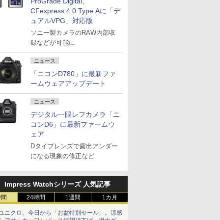
ProGrade Digital、
CFexpress 4.0 Type Aに「デ
ュアルVPG」対応版
ソニー製カメラのRAW内部収
録などが可能に
ニュース
「ニコンD780」に最新ファ
ームウェアアップデート
ニュース
デジタル一眼レフカメラ「ニ
コンD6」に最新ファームウ
ェア
Dタイプレンズで露出アンダー
になる現象の修正など
Impress Watchシリーズ 人気記事
時間
24時間
1週間
1カ月
ユニクロ、今日から「お盆特別セール」。涼感