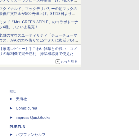
シアサッカーワンピース待望値下げ、撥水ギア
ショーツは1990円に
マクドナルド、マックデリバリーの朝マックの
最低注文料金が500円値上げ。8月18日より
1,500円から受付
ミスド「Mrs. GREEN APPLE」のコラボドーナ
ツ4種、いよいよ発売！
老舗のマウスユーティリティ「チューチューマ
ウス」がAIの力を借りて15年ぶりに復活／64bit
化、Windows 10/11、「Chrome」も走り回
【家電レビュー】手ごわい雑草との戦い、コメ
る。復活記念で2026年末まで500円
リの草刈機で完全勝利 掃除機感覚で使えた
もっと見る
ICE
天海社
ス
Comic curea
impress QuickBooks
PUBFUN
パブファンセルフ