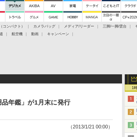
（コンパクト）
カメラバッグ
メディア/リーダー
三脚/一脚/雲台
道
航空機
動画
キャンペーン
1
用品年鑑」が1月末に発行
（2013/1/21 00:00）