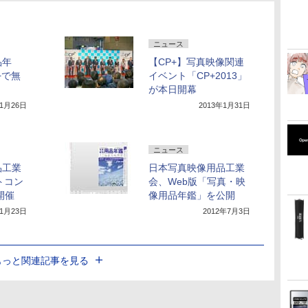
ニュース
品年
【CP+】写真映像関連
+で無
イベント「CP+2013」
が本日開幕
年1月26日
2013年1月31日
ニュース
品工業
日本写真映像用品工業
トコン
会、Web版「写真・映
開催
像用品年鑑」を公開
年1月23日
2012年7月3日
もっと関連記事を見る