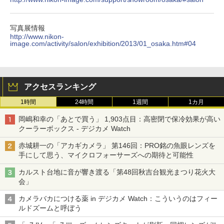
写真展情報
http://www.nikon-
image.com/activity/salon/exhibition/2013/01_osaka.htm#04
アクセスランキング
1時間
24時間
1週間
1カ月
岡嶋和幸の「あとで買う」 1,903点目：高密閉で保冷効果が高い
クーラーボックス - デジカメ Watch
赤城耕一の「アカギカメラ」 第146回：PRO銘の魚眼レンズを
手にして思う、マイクロフォーサーズへの期待と可能性
カルスト台地に音が響き渡る「第48回秋吉台観光まつり花火大
会」
カメラバカにつける薬 in デジカメ Watch：こういうのはフィー
ルドズームと呼ぼう