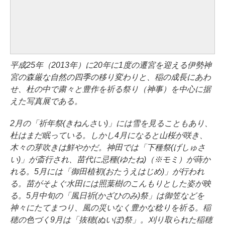
平成25年（2013年）に20年に1度の遷宮を迎える伊勢神
宮の森厳な自然の四季の移り変わりと、稲の成長にあわ
せ、杜の中で粛々と豊作を祈る祭り（神事）を中心に据
えた写真展である。
2月の「祈年祭(きねんさい)」には雪を見ることもあり、
杜はまだ眠っている。しかし4月になると山桜が咲き、
木々の芽吹きは鮮やかだ。神田では「下種祭(げしゅさ
い)」が斎行され、苗代に忌種(ゆたね)（※モミ）が蒔か
れる。5月には「御田植初(おたうえはじめ)」が行われ
る。苗がそよぐ水田には照葉樹のこんもりとした姿が映
る。5月中旬の「風日祈(かざひのみ)祭」は御笠などを
神々にたてまつり、風の災いなく豊かな稔りを祈る。稲
穂の色づく9月は「抜穂(ぬいぼ)祭」。刈り取られた稲穂