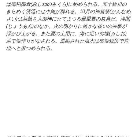
は御稲御倉(みしねのみくら)に納められる。五十鈴川の
きらめく清流には小魚が群れる。10月の神嘗祭(かんなめ
さい)は新穀を大御神にたてまつる最重要の祭典だ。浄闇
(じょうあん)のなか、火の明かりに厳かな祓いの神事が
浮かび上がる。また夏の土用に、海に近い御塩(みしお)
浜で塩作りがなされる。濃縮された塩水は御塩焼所で荒
塩へと煮つめられる。