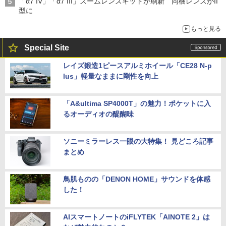
「α7 IV」「α7 III」ズームレンズキットが刷新 同梱レンズがII
型に
もっと見る
Special Site
レイズ鍛造1ピースアルミホイール「CE28 N-p
lus」軽量なままに剛性を向上
「A&ultima SP4000T」の魅力！ポケットに入
るオーディオの醍醐味
ソニーミラーレス一眼の大特集！ 見どころ記事
まとめ
鳥肌ものの「DENON HOME」サウンドを体感
した！
AIスマートノートのiFLYTEK「AINOTE 2」は