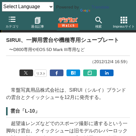
Powered by
Translate
ニュース
カテゴリ
過去記事
検索
Impressサイト
SIRUI、一脚用雲台や機種専用シュープレート
〜D800専用やEOS 5D Mark III専用など
（2012/12/4 16:59）
リスト
常盤写真用品株式会社は、SIRUI（シルイ）ブランド
の雲台とクイックシューを12月に発売する。
雲台「L-10」
超望遠レンズなどでのスポーツ撮影に適するという一
脚向け雲台。クイックシューは旧モデルのレバーロック