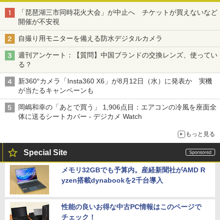
「琵琶湖三市同時花火大会」が中止へ チケットが買えないなど
開催が不安視
自撮り用モニターを備える防水デジタルカメラ
週刊アンケート：【質問】中国ブランドの交換レンズ、使ってい
る？
新360°カメラ「Insta360 X6」が8月12日（水）に発表か 実機
が当たるキャンペーンも
岡嶋和幸の「あとで買う」 1,906点目：エアコンの冷風を座面全
体に送るシートカバー - デジカメ Watch
もっと見る
Special Site
メモリ32GBでも予算内。産経新聞社がAMD R
yzen搭載dynabookを2千台導入
性能の良いお得な中古PC情報はこのページで
チェック！