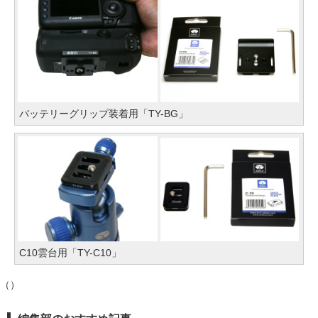
バッテリーグリップ装着用「TY-BG」
C10雲台用「TY-C10」
（）