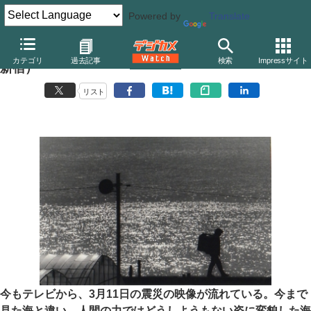
Powered by
Translate
望月よしひろ写真展「汐風の村で」（ニコンサロンbis
カテゴリ
過去記事
検索
Impressサイト
新宿）
リスト
今もテレビから、3月11日の震災の映像が流れている。今まで
見た海と違い、人間の力ではどうしようもない姿に変貌した海