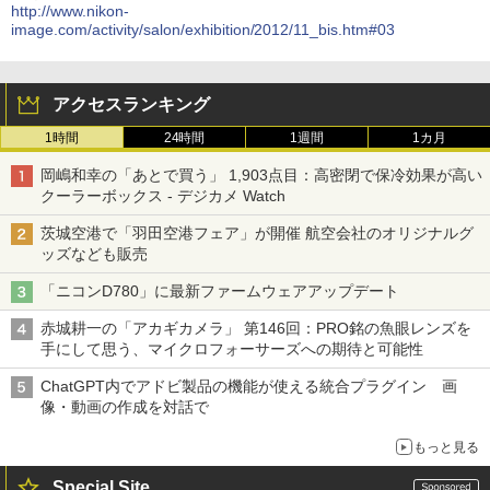
http://www.nikon-
image.com/activity/salon/exhibition/2012/11_bis.htm#03
アクセスランキング
1時間
24時間
1週間
1カ月
岡嶋和幸の「あとで買う」 1,903点目：高密閉で保冷効果が高い
クーラーボックス - デジカメ Watch
茨城空港で「羽田空港フェア」が開催 航空会社のオリジナルグ
ッズなども販売
「ニコンD780」に最新ファームウェアアップデート
赤城耕一の「アカギカメラ」 第146回：PRO銘の魚眼レンズを
手にして思う、マイクロフォーサーズへの期待と可能性
ChatGPT内でアドビ製品の機能が使える統合プラグイン 画
像・動画の作成を対話で
もっと見る
Special Site