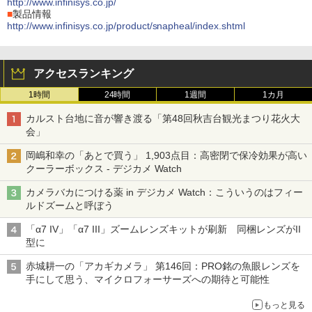
http://www.infinisys.co.jp/
■
製品情報
http://www.infinisys.co.jp/product/snapheal/index.shtml
アクセスランキング
1時間
24時間
1週間
1カ月
カルスト台地に音が響き渡る「第48回秋吉台観光まつり花火大
会」
岡嶋和幸の「あとで買う」 1,903点目：高密閉で保冷効果が高い
クーラーボックス - デジカメ Watch
カメラバカにつける薬 in デジカメ Watch：こういうのはフィー
ルドズームと呼ぼう
「α7 IV」「α7 III」ズームレンズキットが刷新 同梱レンズがII
型に
赤城耕一の「アカギカメラ」 第146回：PRO銘の魚眼レンズを
手にして思う、マイクロフォーサーズへの期待と可能性
もっと見る