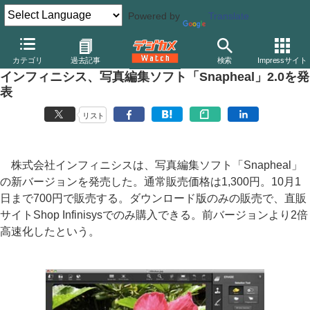
Powered by
Translate
デジカメ Watch
PC/モバイル関連
アプリ/ソフトウェア
その他
カテゴリ
過去記事
検索
Impressサイト
インフィニシス、写真編集ソフト「Snapheal」2.0を発
表
リスト
株式会社インフィニシスは、写真編集ソフト「Snapheal」
の新バージョンを発売した。通常販売価格は1,300円。10月1
日まで700円で販売する。ダウンロード版のみの販売で、直販
サイトShop Infinisysでのみ購入できる。前バージョンより2倍
高速化したという。