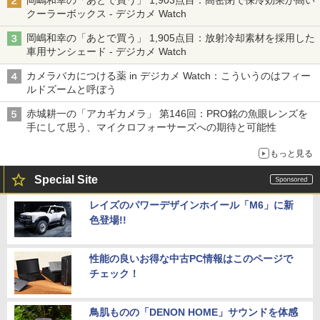
岡嶋和幸の「あとで買う」 1,903点目：高密閉で保冷効果が高い
クーラーボックス - デジカメ Watch
岡嶋和幸の「あとで買う」 1,905点目：放射冷却素材を採用した
車用サンシェード - デジカメ Watch
カメラバカにつける薬 in デジカメ Watch：こういうのはフィー
ルドズームと呼ぼう
赤城耕一の「アカギカメラ」 第146回：PRO銘の魚眼レンズを
手にして思う、マイクロフォーサーズへの期待と可能性
もっと見る
Special Site
レイズのパワーデザインホイール「M6」に新
色登場!!
性能の良いお得な中古PC情報はこのページで
チェック！
鳥肌ものの「DENON HOME」サウンドを体感