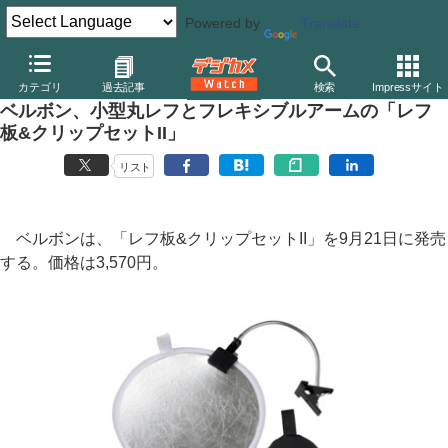
Powered by
Translate
デジカメ Watch
撮影用品
三脚/一脚/雲台
ベルボン
カテゴリ
過去記事
検索
Impressサイト
ベルボン、小型丸レフとフレキシブルアームの「レフ
板&クリップセットII」
リスト
ベルボンは、「レフ板&クリップセットII」を9月21日に発売
する。価格は3,570円。