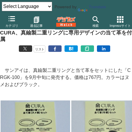
Powered by
Translate
デジカメ Watch
その他
カテゴリ
過去記事
検索
Impressサイト
CURA、真鍮製二重リングに専用デザインの当て革を付
属
リスト
サンアイは、真鍮製二重リングと当て革をセットにした「C
RGK-100」を9月中旬に発売する。価格は767円。カラーはヌ
メおよびブラック。