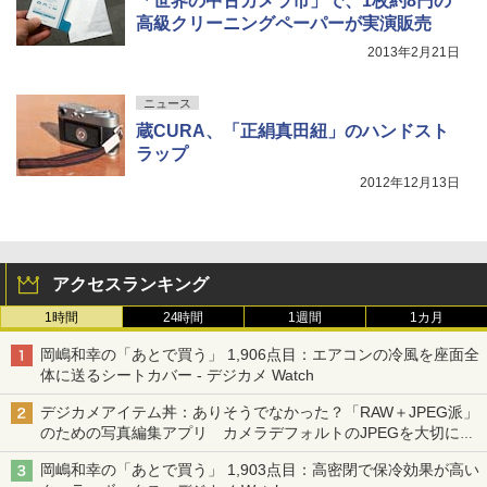
「世界の中古カメラ市」で、1枚約8円の
高級クリーニングペーパーが実演販売
2013年2月21日
ニュース
蔵CURA、「正絹真田紐」のハンドスト
ラップ
2012年12月13日
アクセスランキング
1時間
24時間
1週間
1カ月
岡嶋和幸の「あとで買う」 1,906点目：エアコンの冷風を座面全
体に送るシートカバー - デジカメ Watch
デジカメアイテム丼：ありそうでなかった？「RAW＋JPEG派」
のための写真編集アプリ カメラデフォルトのJPEGを大切にす
る「Filmator」
岡嶋和幸の「あとで買う」 1,903点目：高密閉で保冷効果が高い