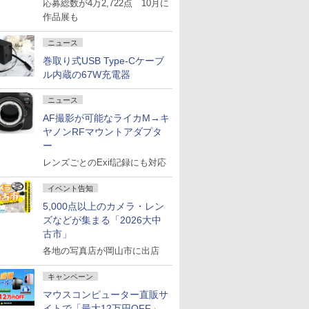
応募総数が4万2,722点 10月に
作品展も
ニュース
巻取り式USB Type-Cケーブ
ル内蔵の67W充電器
ニュース
AF撮影が可能なライカM→キ
ヤノンRFマウントアダプタ
ー
レンズごとのExif記録にも対応
イベント告知
5,000点以上のカメラ・レン
ズなどが集まる「2026大中
古市」
各地の写真店が岡山市に出店
キャンペーン
マウスコンピューター直販サ
イトで「最大12万円OFF」