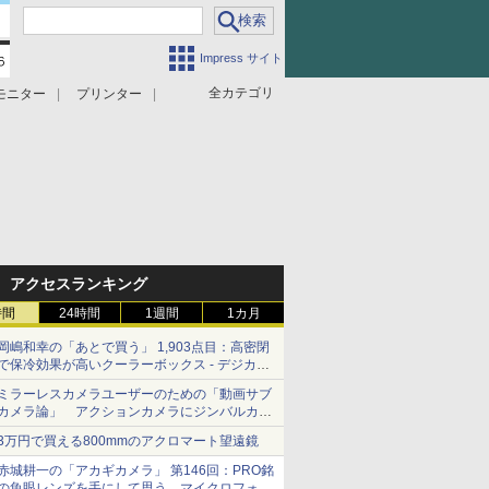
Impress サイト
全カテゴリ
モニター
プリンター
アクセスランキング
時間
24時間
1週間
1カ月
岡嶋和幸の「あとで買う」 1,903点目：高密閉
で保冷効果が高いクーラーボックス - デジカメ
Watch
ミラーレスカメラユーザーのための「動画サブ
カメラ論」 アクションカメラにジンバルカメ
ラ……その実質的な違いは？
3万円で買える800mmのアクロマート望遠鏡
赤城耕一の「アカギカメラ」 第146回：PRO銘
の魚眼レンズを手にして思う、マイクロフォー