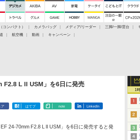
（コンパクト）
カメラバッグ
メディア/リーダー
三脚/一脚/雲台
道
航空機
動画
キャンペーン
F2.8 L II USM」を6日に発売
1
ェア
はてブ
note
LinkedIn
-70mm F2.8 L II USM」を6日に発売すると発