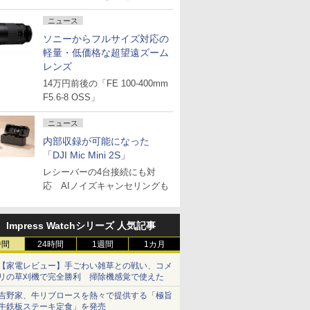
ニュース
ソニーからフルサイズ対応の
軽量・低価格な超望遠ズーム
レンズ
14万円前後の「FE 100-400mm
F5.6-8 OSS」
ニュース
内部収録が可能になった
「DJI Mic Mini 2S」
レシーバーの4台接続にも対
応 AIノイズキャンセリングも
Impress Watchシリーズ 人気記事
時間
24時間
1週間
1カ月
【家電レビュー】手ごわい雑草との戦い、コメ
リの草刈機で完全勝利 掃除機感覚で使えた
吉野家、牛リブロースを熱々で提供する「極旨
牛鉄板ステーキ定食」を発売