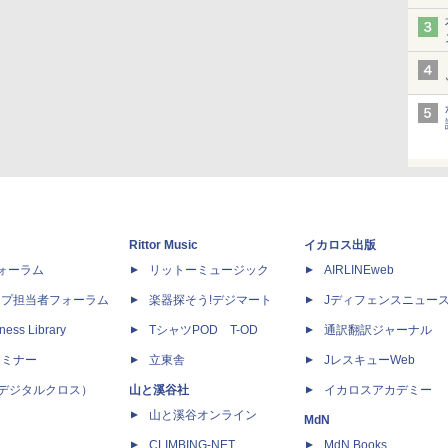
Rittor Music
イカロス出版
dフォーラム
リットーミュージック
AIRLINEweb
ップ担当者フォーラム
楽器探そう!デジマート
Jディフェンスニュー
ness Library
TシャツPOD T-OD
通訳翻訳ジャーナル
セミナー
立東舎
JレスキューWeb
 X（デジタルクロス）
山と溪谷社
イカロスアカデミー
山と溪谷オンライン
MdN
CLIMBING-NET
MdN Books