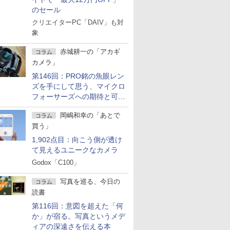
のセール
クリエイターPC「DAIV」も対
象
赤城耕一の「アカギ
コラム
カメラ」
第146回：PRO銘の魚眼レン
ズを手にして思う、マイクロ
フォーサーズへの期待と可能
性
岡嶋和幸の「あとで
コラム
買う」
1,902点目：向こう側が透け
て見えるユニークなカメラ
Godox「C100」
写真を巡る、今日の
コラム
読書
第116回：意図を超えた「何
か」が宿る。写真というメデ
ィアの深遠さを伝える本