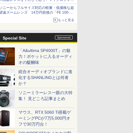
サーズへの期待と可能性
ソニーからフルサイズ対応の軽量・低価格な超
望遠ズームレンズ 14万円前後の「FE 100-
400mm F5.6-8 OSS」
もっと見る
Special Site
「A&ultima SP4000T」の魅
力！ポケットに入るオーディ
オの醍醐味
総合オーディオブランドに進
化するSHANLINGとは何者
か？
ソニーミラーレス一眼の大特
集！ 見どころ記事まとめ
マウス、RTX 5060 Ti搭載ゲ
ーミングPCが7万5,000円オ
フで30万円台！