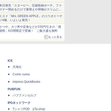
本日発売「スヌーピー」圧縮収納ポーチ。ファ
スナー閉めるだけで着替えや荷物がスリムにま
とまる
ミスド「Mrs. GREEN APPLE」のコラボドーナ
ツ4種、いよいよ発売！
かつや、カツ丼や定食などが150円引きの「感
謝祭」8日間限定で実施！ ご飯大盛も無料
もっと見る
ICE
天海社
ス
Comic curea
impress QuickBooks
PUBFUN
パブファンセルフ
IPGネットワーク
TシャツPOD pTa.shop