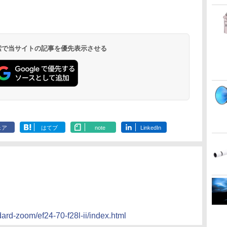
 検索で当サイトの記事を優先表示させる
ェア
はてブ
note
LinkedIn
dard-zoom/ef24-70-f28l-ii/index.html