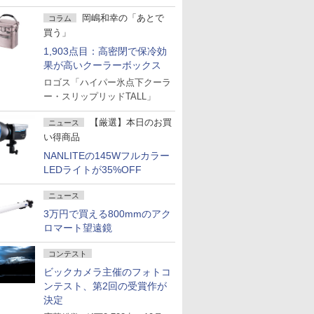
岡嶋和幸の「あとで
コラム
買う」
1,903点目：高密閉で保冷効
果が高いクーラーボックス
ロゴス「ハイパー氷点下クーラ
ー・スリップリッドTALL」
【厳選】本日のお買
ニュース
い得商品
NANLITEの145Wフルカラー
LEDライトが35%OFF
ニュース
3万円で買える800mmのアク
ロマート望遠鏡
コンテスト
ビックカメラ主催のフォトコ
ンテスト、第2回の受賞作が
決定