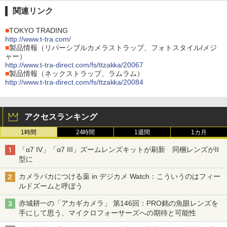
関連リンク
■
TOKYO TRADING
http://www.t-tra.com/
■
製品情報（リバーシブルカメラストラップ、フォトスタイル/メジ
ャー）
http://www.t-tra-direct.com/fs/ttzakka/20067
■
製品情報（ネックストラップ、ラムラム）
http://www.t-tra-direct.com/fs/ttzakka/20084
アクセスランキング
1時間
24時間
1週間
1カ月
「α7 IV」「α7 III」ズームレンズキットが刷新 同梱レンズがII
型に
カメラバカにつける薬 in デジカメ Watch：こういうのはフィー
ルドズームと呼ぼう
赤城耕一の「アカギカメラ」 第146回：PRO銘の魚眼レンズを
手にして思う、マイクロフォーサーズへの期待と可能性