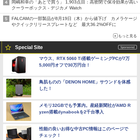
岡嶋和幸の「あとで買う」 1,903点目：高密閉で保冷効果が高い
クーラーボックス - デジカメ Watch
FALCAMの一部製品が8月19日（木）から値下げ カメラケージ
やクイックリリースプレートなど 最大36.2%OFFに
もっと見る
Special Site
マウス、RTX 5060 Ti搭載ゲーミングPCが7万
5,000円オフで30万円台！
鳥肌ものの「DENON HOME」サウンドを体感
した！
メモリ32GBでも予算内。産経新聞社がAMD R
yzen搭載dynabookを2千台導入
性能の良いお得な中古PC情報はこのページで
チェック！