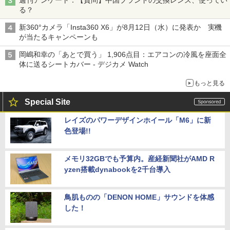
週刊アンケート：【質問】中国ブランドの交換レンズ、使ってい
る？
新360°カメラ「Insta360 X6」が8月12日（水）に発表か 実機
が当たるキャンペーンも
岡嶋和幸の「あとで買う」 1,906点目：エアコンの冷風を座面全
体に送るシートカバー - デジカメ Watch
もっと見る
Special Site
レイズのパワーデザインホイール「M6」に新
色登場!!
メモリ32GBでも予算内。産経新聞社がAMD R
yzen搭載dynabookを2千台導入
鳥肌ものの「DENON HOME」サウンドを体感
した！