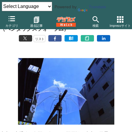
Powered by
Translate
出牛敏夫写真展「Go round Tokyo 山手線で行く」
カテゴリ
過去記事
検索
Impressサイト
（ペンタックスフォーラム）
リスト