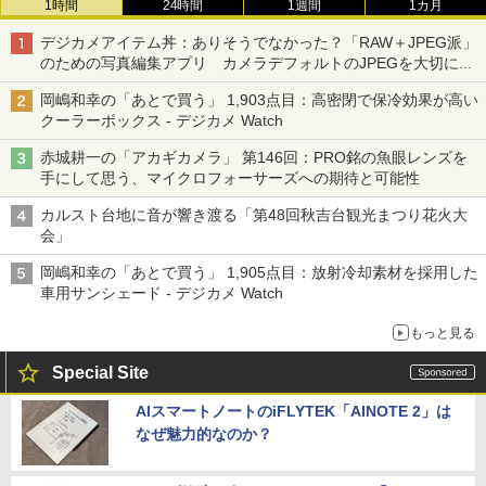
1時間
24時間
1週間
1カ月
デジカメアイテム丼：ありそうでなかった？「RAW＋JPEG派」
のための写真編集アプリ カメラデフォルトのJPEGを大切にす
る「Filmator」
岡嶋和幸の「あとで買う」 1,903点目：高密閉で保冷効果が高い
クーラーボックス - デジカメ Watch
赤城耕一の「アカギカメラ」 第146回：PRO銘の魚眼レンズを
手にして思う、マイクロフォーサーズへの期待と可能性
カルスト台地に音が響き渡る「第48回秋吉台観光まつり花火大
会」
岡嶋和幸の「あとで買う」 1,905点目：放射冷却素材を採用した
車用サンシェード - デジカメ Watch
もっと見る
Special Site
AIスマートノートのiFLYTEK「AINOTE 2」は
なぜ魅力的なのか？