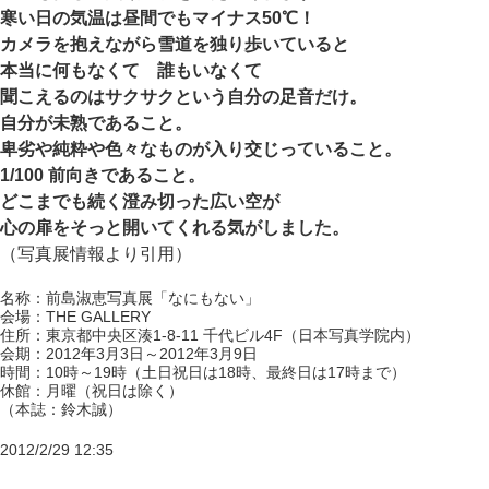
寒い日の気温は昼間でもマイナス50℃！
カメラを抱えながら雪道を独り歩いていると
本当に何もなくて 誰もいなくて
聞こえるのはサクサクという自分の足音だけ。
自分が未熟であること。
卑劣や純粋や色々なものが入り交じっていること。
1/100 前向きであること。
どこまでも続く澄み切った広い空が
心の扉をそっと開いてくれる気がしました。
（写真展情報より引用）
名称：前島淑恵写真展「なにもない」
会場：THE GALLERY
住所：東京都中央区湊1-8-11 千代ビル4F（日本写真学院内）
会期：2012年3月3日～2012年3月9日
時間：10時～19時（土日祝日は18時、最終日は17時まで）
休館：月曜（祝日は除く）
（本誌：鈴木誠）
2012/2/29 12:35