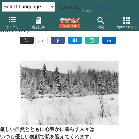
Powered by
Translate
前島淑恵写真展「なにもない」（日本写真学院THE
カテゴリ
過去記事
検索
Impressサイト
GALLERY）
リスト
厳しい自然とともに心豊かに暮らす人々は
いつも優しい笑顔で私を迎えてくれます。