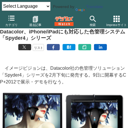
Powered by
Translate
デジカメ Watch
PC/モバイル関連
アプリ/ソフトウェア
その他
カテゴリ
過去記事
検索
Impressサイト
Datacolor、iPhone/iPadにも対応した色管理システム
「Spyder4」シリーズ
リスト
イメージビジョンは、Datacolor社の色管理ソリューション
「Spyder4」シリーズを2月下旬に発売する。9日に開幕するC
P+2012で展示・デモを行なう。