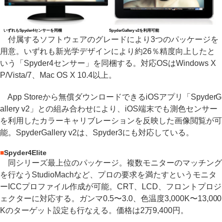
いずれもSpyder4センサーを同梱
SpyderGallery v2を利用可能
付属するソフトウェアのグレードにより3つのパッケージを
用意。いずれも新光学デザインにより約26％精度向上したと
いう「Spyder4センサー」を同梱する。対応OSはWindows X
P/Vista/7、Mac OS X 10.4以上。
App Storeから無償ダウンロードできるiOSアプリ「SpyderG
allery v2」との組み合わせにより、iOS端末でも測色センサー
を利用したカラーキャリブレーションを反映した画像閲覧が可
能。SpyderGallery v2は、Spyder3にも対応している。
■
Spyder4Elite
同シリーズ最上位のパッケージ。複数モニターのマッチング
を行なうStudioMachなど、プロの要求を満たすというモニタ
ーICCプロファイル作成が可能。CRT、LCD、フロントプロジ
ェクターに対応する。ガンマ0.5〜3.0、色温度3,000K〜13,000
Kのターゲット設定も行なえる。価格は2万9,400円。