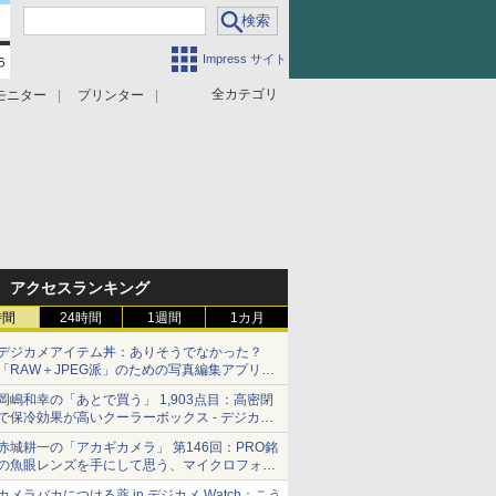
Impress サイト
全カテゴリ
モニター
プリンター
アクセスランキング
時間
24時間
1週間
1カ月
デジカメアイテム丼：ありそうでなかった？
「RAW＋JPEG派」のための写真編集アプリ
カメラデフォルトのJPEGを大切にする
岡嶋和幸の「あとで買う」 1,903点目：高密閉
「Filmator」
で保冷効果が高いクーラーボックス - デジカメ
Watch
赤城耕一の「アカギカメラ」 第146回：PRO銘
の魚眼レンズを手にして思う、マイクロフォー
サーズへの期待と可能性
カメラバカにつける薬 in デジカメ Watch：こう