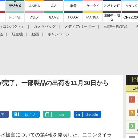
（コンパクト）
カメラバッグ
メディア/リーダー
三脚/一脚/雲台
道
航空機
動画
キャンペーン
完了。一部製品の出荷を11月30日から
1
ェア
はてブ
note
LinkedIn
水被害についての第4報を発表した。ニコンタイラ