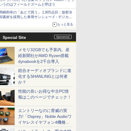
いうのはフィールドズームと呼ぼう
岡嶋和幸の「あとで買う」 1,905点目：放射冷
却素材を採用した車用サンシェード - デジカメ
Watch
もっと見る
Special Site
メモリ32GBでも予算内。産
経新聞社がAMD Ryzen搭載
dynabookを2千台導入
総合オーディオブランドに進
化するSHANLINGとは何者
か？
性能の良いお得な中古PC情
報はこのページでチェック！
エントリーなのに脅威の実
力!「Osprey」Noble Audioワ
イヤレスイヤフォン4機種を
一気に聴く