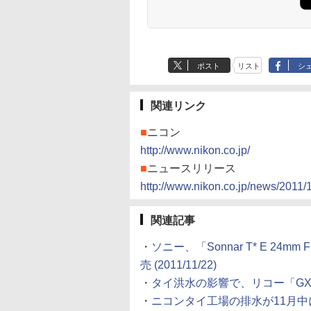
ポスト
リスト
シ
関連リンク
■
ニコン
http://www.nikon.co.jp/
■
ニュースリリース
http://www.nikon.co.jp/news/2011
関連記事
・
ソニー、「Sonnar T* E 24mm 
売 (2011/11/22)
・
タイ洪水の影響で、リコー「GXR MO
・
ニコンタイ工場の排水が11月中に完了