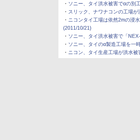
・
ソニー、タイ洪水被害でαの別工場生産
・
スリック、ナワナコンの工場が洪水被
・
ニコンタイ工場は依然2mの浸
(2011/10/21)
・
ソニー、タイ洪水被害で「NEX-7」
・
ソニー、タイのα製造工場を一時操業停
・
ニコン、タイ生産工場が洪水被害で操業