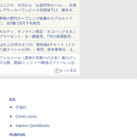
ユニクロ、今日から「お盆特別セール」。涼感
シアサッカーワンピース待望値下げ、撥水ギア
ショーツは1990円に
東映の歴代オープニング映像がカプセルトイ
に。全5種で8月下旬発売
カルディ、オンライン限定「ネコバッグ＆タン
ブラーセット」を一般販売。7月の抽選販売の
当選無効分
はやぶさ50％オフの「新幹線eチケット（トク
だ値スペシャル28）」発売。秋冬乗車分、えき
ねっと限定
フェルメール《真珠の耳飾りの少女》展のグッ
ズ公開。図録/ミッフィー/葬送のフリーレンほ
か、注目ブランドコラボが実現
もっと見る
ICE
天海社
ス
Comic curea
impress QuickBooks
PUBFUN