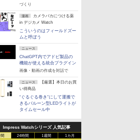
づくり
カメラバカにつける薬
漫画
in デジカメ Watch
こういうのはフィールドズー
ムと呼ぼう
ニュース
ChatGPT内でアドビ製品の
機能が使える統合プラグイン
画像・動画の作成を対話で
【厳選】本日のお買
ニュース
い得商品
“ぐるぐる巻き”にして運搬で
きるバルーン型LEDライトが
タイムセール中
Impress Watchシリーズ 人気記事
時間
24時間
1週間
1カ月