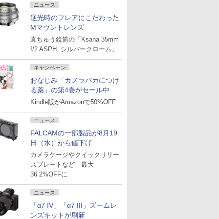
ニュース
逆光時のフレアにこだわった
Mマウントレンズ
真ちゅう鏡筒の「Ksana 35mm
f/2 ASPH. シルバークローム」
キャンペーン
おなじみ「カメラバカにつけ
る薬」の第4巻がセール中
Kindle版がAmazonで50%OFF
ニュース
FALCAMの一部製品が8月19
日（水）から値下げ
カメラケージやクイックリリー
スプレートなど 最大
36.2%OFFに
ニュース
「α7 IV」「α7 III」ズームレ
ンズキットが刷新