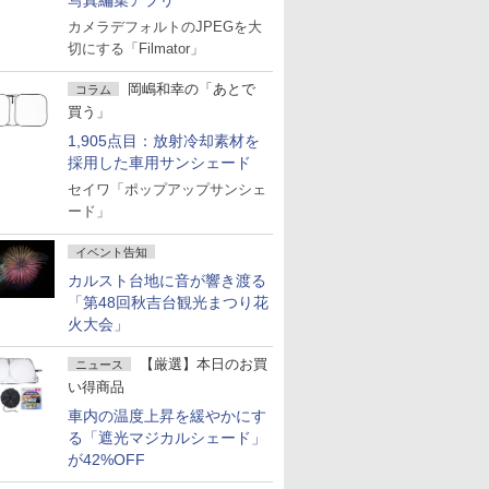
写真編集アプリ
カメラデフォルトのJPEGを大
切にする「Filmator」
岡嶋和幸の「あとで
コラム
買う」
1,905点目：放射冷却素材を
採用した車用サンシェード
セイワ「ポップアップサンシェ
ード」
イベント告知
カルスト台地に音が響き渡る
「第48回秋吉台観光まつり花
火大会」
【厳選】本日のお買
ニュース
い得商品
車内の温度上昇を緩やかにす
る「遮光マジカルシェード」
が42%OFF