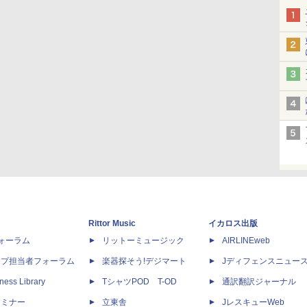
Rittor Music
イカロス出版
dフォーラム
リットーミュージック
AIRLINEweb
ップ担当者フォーラム
楽器探そう!デジマート
Jディフェンスニュー
ness Library
TシャツPOD T-OD
通訳翻訳ジャーナル
セミナー
立東舎
JレスキューWeb