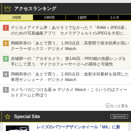
アクセスランキング
1時間
24時間
1週間
1カ月
デジカメアイテム丼：ありそうでなかった？「RAW＋JPEG派」
のための写真編集アプリ カメラデフォルトのJPEGを大切にす
る「Filmator」
岡嶋和幸の「あとで買う」 1,903点目：高密閉で保冷効果が高い
クーラーボックス - デジカメ Watch
赤城耕一の「アカギカメラ」 第146回：PRO銘の魚眼レンズを
手にして思う、マイクロフォーサーズへの期待と可能性
岡嶋和幸の「あとで買う」 1,905点目：放射冷却素材を採用した
車用サンシェード - デジカメ Watch
カメラバカにつける薬 in デジカメ Watch：こういうのはフィー
ルドズームと呼ぼう
もっと見る
Special Site
レイズのパワーデザインホイール「M6」に新