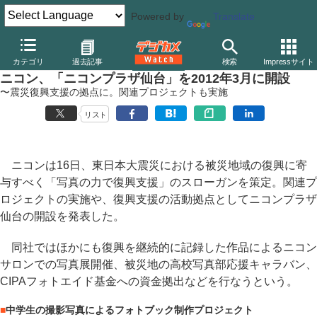
Powered by
Translate
デジカメ Watch
業界動向
企業
カテゴリ
過去記事
検索
Impressサイト
ニコン、「ニコンプラザ仙台」を2012年3月に開設
〜震災復興支援の拠点に。関連プロジェクトも実施
リスト
ニコンは16日、東日本大震災における被災地域の復興に寄
与すべく「写真の力で復興支援」のスローガンを策定。関連プ
ロジェクトの実施や、復興支援の活動拠点としてニコンプラザ
仙台の開設を発表した。
同社ではほかにも復興を継続的に記録した作品によるニコン
サロンでの写真展開催、被災地の高校写真部応援キャラバン、
CIPAフォトエイド基金への資金拠出などを行なうという。
■
中学生の撮影写真によるフォトブック制作プロジェクト