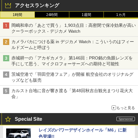
アクセスランキング
1時間
24時間
1週間
1カ月
岡嶋和幸の「あとで買う」 1,903点目：高密閉で保冷効果が高い
クーラーボックス - デジカメ Watch
カメラバカにつける薬 in デジカメ Watch：こういうのはフィー
ルドズームと呼ぼう
赤城耕一の「アカギカメラ」 第146回：PRO銘の魚眼レンズを
手にして思う、マイクロフォーサーズへの期待と可能性
茨城空港で「羽田空港フェア」が開催 航空会社のオリジナルグ
ッズなども販売
カルスト台地に音が響き渡る「第48回秋吉台観光まつり花火大
会」
もっと見る
Special Site
レイズのパワーデザインホイール「M6」に新
色登場!!