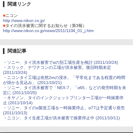
関連リンク
■
ニコン
http://www.nikon.co.jp/
■
タイの洪水被害に関するお知らせ（第3報）
http://www.nikon.co.jp/news/2011/1104_01_j.htm
関連記事
・
ソニー、タイ洪水被害でαの別工場生産を検討 (2011/10/24)
・
スリック、ナワナコンの工場が洪水被害。復旧時期未定
(2011/10/24)
・
ニコンタイ工場は依然2mの浸水。「平常化まである程度の時間
が掛かる見込み」 (2011/10/21)
・
ソニー、タイ洪水被害で「NEX-7」「α65」などの発売時期を未
定に (2011/10/20)
・
キヤノン、タイのインクジェットプリンター工場が一時操業停
止 (2011/10/14)
・
ソニー、タイのα製造工場を一時操業停止。α77は予定通り発売
(2011/10/13)
・
ニコン、タイ生産工場が洪水被害で操業停止中 (2011/10/11)