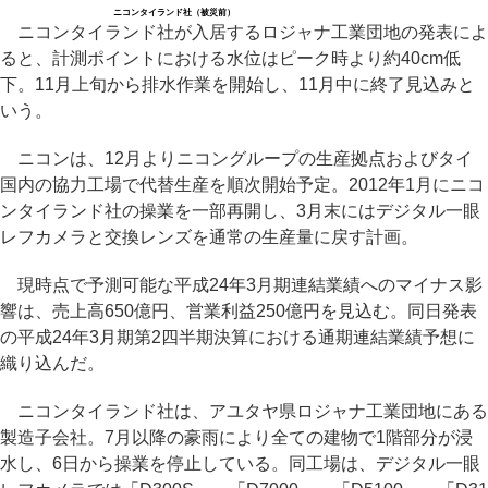
ニコンタイランド社（被災前）
ニコンタイランド社が入居するロジャナ工業団地の発表によ
ると、計測ポイントにおける水位はピーク時より約40cm低
下。11月上旬から排水作業を開始し、11月中に終了見込みと
いう。
ニコンは、12月よりニコングループの生産拠点およびタイ
国内の協力工場で代替生産を順次開始予定。2012年1月にニコ
ンタイランド社の操業を一部再開し、3月末にはデジタル一眼
レフカメラと交換レンズを通常の生産量に戻す計画。
現時点で予測可能な平成24年3月期連結業績へのマイナス影
響は、売上高650億円、営業利益250億円を見込む。同日発表
の平成24年3月期第2四半期決算における通期連結業績予想に
織り込んだ。
ニコンタイランド社は、アユタヤ県ロジャナ工業団地にある
製造子会社。7月以降の豪雨により全ての建物で1階部分が浸
水し、6日から操業を停止している。同工場は、デジタル一眼