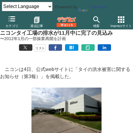
Powered by
Translate
デジカメ Watch
業界動向
企業
カテゴリ
過去記事
検索
Impressサイト
ニコンタイ工場の排水が11月中に完了の見込み
〜2012年1月の一部操業再開を計画
リスト
ニコンは4日、公式webサイトに「タイの洪水被害に関する
お知らせ（第3報）」を掲載した。