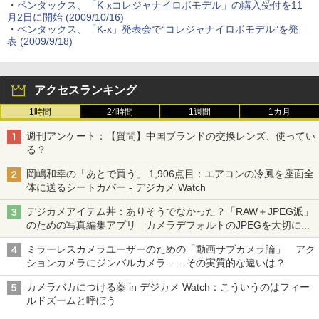
・
ペンタックス、「K-xコレジャナイロボモデル」の購入受付を11
月2日に開始 (2009/10/16)
・
ペンタックス、「K-x」発表会で“コレジャナイロボモデル”を発
表 (2009/9/18)
アクセスランキング
1時間
24時間
1週間
1カ月
週刊アンケート：【質問】中国ブランドの交換レンズ、使ってい
る？
岡嶋和幸の「あとで買う」 1,906点目：エアコンの冷風を座面全
体に送るシートカバー - デジカメ Watch
デジカメアイテム丼：ありそうでなかった？「RAW＋JPEG派」
のための写真編集アプリ カメラデフォルトのJPEGを大切にす
る「Filmator」
ミラーレスカメラユーザーのための「動画サブカメラ論」 アク
ションカメラにジンバルカメラ……その実質的な違いは？
カメラバカにつける薬 in デジカメ Watch：こういうのはフィー
ルドズームと呼ぼう