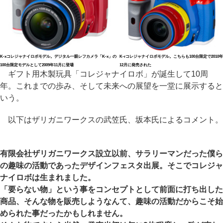
K-xコレジャナイロボモデル。デジタル一眼レフカメラ「K-x」の
K-rコレジャナイロボモデル。こちらも100台限定で2010年
100台限定モデルとして2009年11月に登場
12月に発売された
ギフト用木製玩具「コレジャナイロボ」が誕生して10周
年。これまでの歩み、そして未来への展望を一堂に展示すると
いう。
以下はザリガニワークスの武笠氏、坂本氏によるコメント。
有限会社ザリガニワークス設立以前、サラリーマンだった僕ら
の趣味の活動であったデザインフェスタ出展。そこでコレジャ
ナイロボは生まれました。
「要らない物」という事をコンセプトとして前面に打ち出した
商品、そんな物を販売しようなんて、趣味の活動だからこそ始
められた事だったかもしれません。