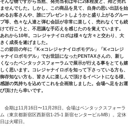
そんな物ですから当然、発売当初は年に2体程度と、殆ど売れ
ませんでした。しかし、この商品を見て、自身の思い出話を始
めるお客さんや、誰にプレゼントしようかと盛り上がるグルー
プ等、色々な人達と弾む会話が非常に楽しく、売れなくても続
けて行こうと、不思議な手応えを感じたのを覚えています。
あれから10年。コレジャナイロボは様々な方々と交わり、大
きく成長を遂げました。
この節目の年に「K-xコレジャナイロボモデル」「K-rコレジ
ャナイロボモデル」でお世話になったPENTAXさんの、新し
くなったペンタックスフォーラムで展示が行える事をとても嬉
しく思います。コレジャナイロボを知って下さっている方も、
御存知ない方も、皆さんに楽しんで頂けるイベントになる様、
感謝の気持ちを込めてこれを企画致しました。会場へ足をお運
び頂けたら幸いです。
会期は11月16日〜11月28日。会場はペンタックスフォーラ
ム（東京都新宿区西新宿1-25-1 新宿センタービルMB）。定休
日は火曜日。