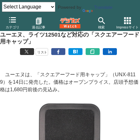
Powered by
Translate
デジカメ Watch
レンズ
交換レンズ
ライカ
カテゴリ
過去記事
検索
Impressサイト
ユーエヌ、ライツ12501など対応の「スクエアーフード
用キャップ」
リスト
ユーエヌは、「スクエアーフード用キャップ」（UNX-811
9）を14日に発売した。価格はオープンプライス。店頭予想価
格は1,680円前後の見込み。