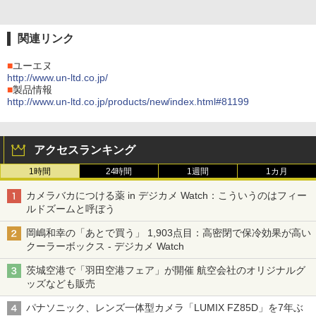
関連リンク
■
ユーエヌ
http://www.un-ltd.co.jp/
■
製品情報
http://www.un-ltd.co.jp/products/new/index.html#81199
アクセスランキング
1時間
24時間
1週間
1カ月
カメラバカにつける薬 in デジカメ Watch：こういうのはフィー
ルドズームと呼ぼう
岡嶋和幸の「あとで買う」 1,903点目：高密閉で保冷効果が高い
クーラーボックス - デジカメ Watch
茨城空港で「羽田空港フェア」が開催 航空会社のオリジナルグ
ッズなども販売
パナソニック、レンズ一体型カメラ「LUMIX FZ85D」を7年ぶ