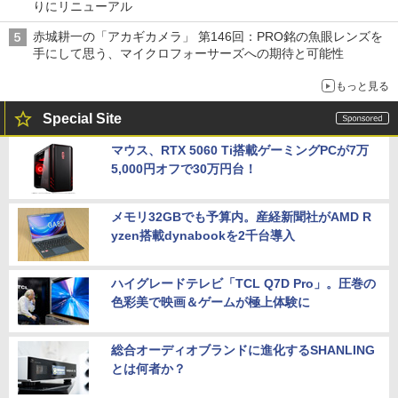
りにリニューアル
赤城耕一の「アカギカメラ」 第146回：PRO銘の魚眼レンズを
手にして思う、マイクロフォーサーズへの期待と可能性
もっと見る
Special Site
マウス、RTX 5060 Ti搭載ゲーミングPCが7万
5,000円オフで30万円台！
メモリ32GBでも予算内。産経新聞社がAMD R
yzen搭載dynabookを2千台導入
ハイグレードテレビ「TCL Q7D Pro」。圧巻の
色彩美で映画＆ゲームが極上体験に
総合オーディオブランドに進化するSHANLING
とは何者か？