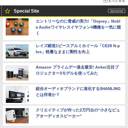
もっと見る
Special Site
エントリーなのに脅威の実力!「Osprey」Nobl
e Audioワイヤレスイヤフォン4機種を一気に聴
く
レイズ鍛造1ピースアルミホイール「CE28 N-p
lus」軽量なままに剛性を向上
Amazon プライムデー過去最安! Anker注目プ
ロジェクター3モデルを使ってみた
総合オーディオブランドに進化するSHANLING
とは何者か？
クリエイティブが作った2万円台の“小さなピュ
アオーディオスピーカー”