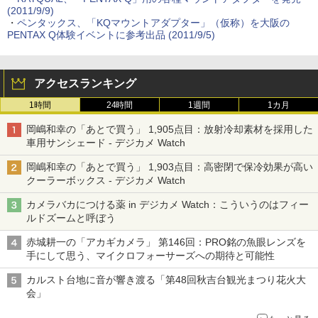
(2011/9/9)
・
ペンタックス、「KQマウントアダプター」（仮称）を大阪の
PENTAX Q体験イベントに参考出品 (2011/9/5)
アクセスランキング
1時間
24時間
1週間
1カ月
岡嶋和幸の「あとで買う」 1,905点目：放射冷却素材を採用した
車用サンシェード - デジカメ Watch
岡嶋和幸の「あとで買う」 1,903点目：高密閉で保冷効果が高い
クーラーボックス - デジカメ Watch
カメラバカにつける薬 in デジカメ Watch：こういうのはフィー
ルドズームと呼ぼう
赤城耕一の「アカギカメラ」 第146回：PRO銘の魚眼レンズを
手にして思う、マイクロフォーサーズへの期待と可能性
カルスト台地に音が響き渡る「第48回秋吉台観光まつり花火大
会」