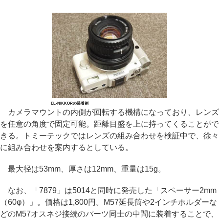
EL-NIKKORの装着例
カメラマウントの内側が回転する機構になっており、レンズ
を任意の角度で固定可能。距離目盛を上に持ってくることがで
きる。トミーテックではレンズの組み合わせを検証中で、徐々
に組み合わせを案内するとしている。
最大径は53mm、厚さは12mm、重量は15g。
なお、「7879」は5014と同時に発売した「スペーサー2mm
（60φ）」。価格は1,800円。M57延長筒や2インチホルダーな
どのM57オスネジ接続のパーツ同士の中間に装着することで、