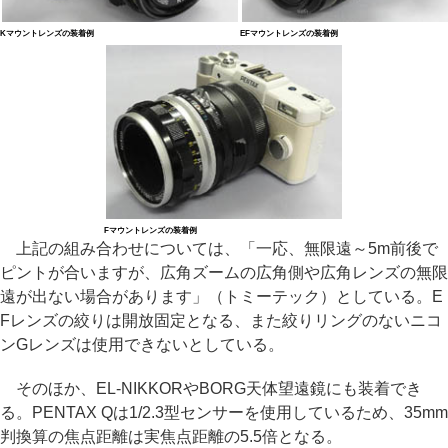
Kマウントレンズの装着例
EFマウントレンズの装着例
Fマウントレンズの装着例
上記の組み合わせについては、「一応、無限遠～5m前後で
ピントが合いますが、広角ズームの広角側や広角レンズの無限
遠が出ない場合があります」（トミーテック）としている。E
Fレンズの絞りは開放固定となる、また絞りリングのないニコ
ンGレンズは使用できないとしている。
そのほか、EL-NIKKORやBORG天体望遠鏡にも装着でき
る。PENTAX Qは1/2.3型センサーを使用しているため、35mm
判換算の焦点距離は実焦点距離の5.5倍となる。