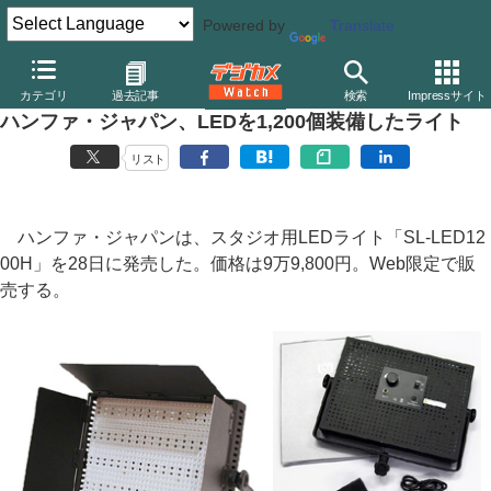
Powered by
Translate
デジカメ Watch
撮影用品
ストロボ（フラッシュ）
その他
カテゴリ
過去記事
検索
Impressサイト
ハンファ・ジャパン、LEDを1,200個装備したライト
リスト
ハンファ・ジャパンは、スタジオ用LEDライト「SL-LED12
00H」を28日に発売した。価格は9万9,800円。Web限定で販
売する。