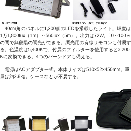
SL-LED1200H
有線リモコン（右下）が付属する
40cm角のパネルに1,200個のLEDを搭載したライト。輝度は
1万1,800lux（1m）～560lux（5m）。出力は72W。10～100％
の間で無段階の調光ができる。調光用の有線リモコンも付属す
る。色温度は5,400Kで、付属のフィルターを使用すると3,200
Kに変換できる。4つのバーンドアも備える。
電源はACアダプター式。本体サイズは510×52×450mm。重
量は約2.8kg。ケースなどが不属する。