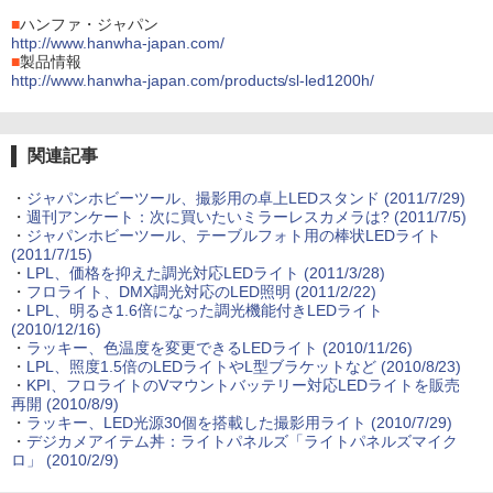
■
ハンファ・ジャパン
http://www.hanwha-japan.com/
■
製品情報
http://www.hanwha-japan.com/products/sl-led1200h/
関連記事
・
ジャパンホビーツール、撮影用の卓上LEDスタンド (2011/7/29)
・
週刊アンケート：次に買いたいミラーレスカメラは? (2011/7/5)
・
ジャパンホビーツール、テーブルフォト用の棒状LEDライト
(2011/7/15)
・
LPL、価格を抑えた調光対応LEDライト (2011/3/28)
・
フロライト、DMX調光対応のLED照明 (2011/2/22)
・
LPL、明るさ1.6倍になった調光機能付きLEDライト
(2010/12/16)
・
ラッキー、色温度を変更できるLEDライト (2010/11/26)
・
LPL、照度1.5倍のLEDライトやL型ブラケットなど (2010/8/23)
・
KPI、フロライトのVマウントバッテリー対応LEDライトを販売
再開 (2010/8/9)
・
ラッキー、LED光源30個を搭載した撮影用ライト (2010/7/29)
・
デジカメアイテム丼：ライトパネルズ「ライトパネルズマイク
ロ」 (2010/2/9)