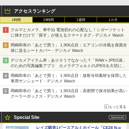
アクセスランキング
1時間
24時間
1週間
1カ月
クルマとカメラ、車中泊 電池切れの心配なし！シガーソケット
に挿すだけで「探す」が使えるスマートタグ - デジカメ Watch
岡嶋和幸の「あとで買う」 1,906点目：エアコンの冷風を座面全
体に送るシートカバー - デジカメ Watch
デジカメアイテム丼：ありそうでなかった？「RAW＋JPEG派」
のための写真編集アプリ カメラデフォルトのJPEGを大切にす
る「Filmator」
岡嶋和幸の「あとで買う」 1,905点目：放射冷却素材を採用した
車用サンシェード - デジカメ Watch
岡嶋和幸の「あとで買う」 1,903点目：高密閉で保冷効果が高い
クーラーボックス - デジカメ Watch
もっと見る
Special Site
レイズ鍛造1ピースアルミホイール「CE28 N-p