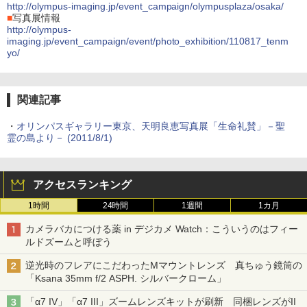
http://olympus-imaging.jp/event_campaign/olympusplaza/osaka/
■
写真展情報
http://olympus-
imaging.jp/event_campaign/event/photo_exhibition/110817_tenm
yo/
関連記事
・
オリンパスギャラリー東京、天明良恵写真展「生命礼賛」－聖
霊の島より－ (2011/8/1)
アクセスランキング
1時間
24時間
1週間
1カ月
カメラバカにつける薬 in デジカメ Watch：こういうのはフィー
ルドズームと呼ぼう
逆光時のフレアにこだわったMマウントレンズ 真ちゅう鏡筒の
「Ksana 35mm f/2 ASPH. シルバークローム」
「α7 IV」「α7 III」ズームレンズキットが刷新 同梱レンズがII