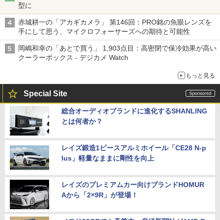
型に
赤城耕一の「アカギカメラ」 第146回：PRO銘の魚眼レンズを
手にして思う、マイクロフォーサーズへの期待と可能性
岡嶋和幸の「あとで買う」 1,903点目：高密閉で保冷効果が高い
クーラーボックス - デジカメ Watch
もっと見る
Special Site
総合オーディオブランドに進化するSHANLING
とは何者か？
レイズ鍛造1ピースアルミホイール「CE28 N-p
lus」軽量なままに剛性を向上
レイズのプレミアムカー向けブランドHOMUR
Aから「2×9R」が登場！