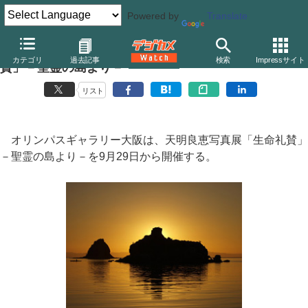
Powered by
Translate
オリンパスギャラリー大阪、天明良恵写真展「生命礼
カテゴリ
過去記事
検索
Impressサイト
賛」－聖霊の島より－
リスト
オリンパスギャラリー大阪は、天明良恵写真展「生命礼賛」
－聖霊の島より－を9月29日から開催する。