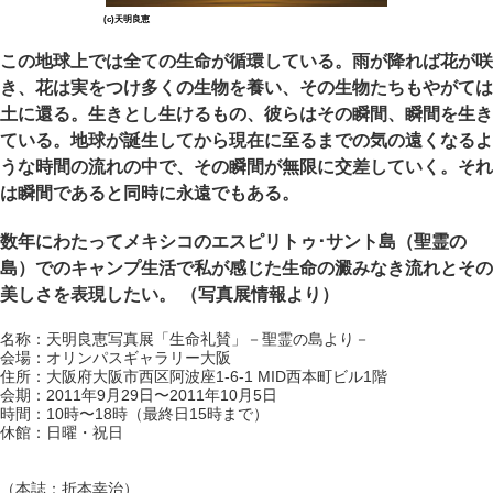
(c)天明良恵
この地球上では全ての生命が循環している。雨が降れば花が咲
き、花は実をつけ多くの生物を養い、その生物たちもやがては
土に還る。生きとし生けるもの、彼らはその瞬間、瞬間を生き
ている。地球が誕生してから現在に至るまでの気の遠くなるよ
うな時間の流れの中で、その瞬間が無限に交差していく。それ
は瞬間であると同時に永遠でもある。
数年にわたってメキシコのエスピリトゥ･サント島（聖霊の
島）でのキャンプ生活で私が感じた生命の澱みなき流れとその
美しさを表現したい。 （写真展情報より）
名称：天明良恵写真展「生命礼賛」－聖霊の島より－
会場：オリンパスギャラリー大阪
住所：大阪府大阪市西区阿波座1-6-1 MID西本町ビル1階
会期：2011年9月29日〜2011年10月5日
時間：10時〜18時（最終日15時まで）
休館：日曜・祝日
（本誌：折本幸治）