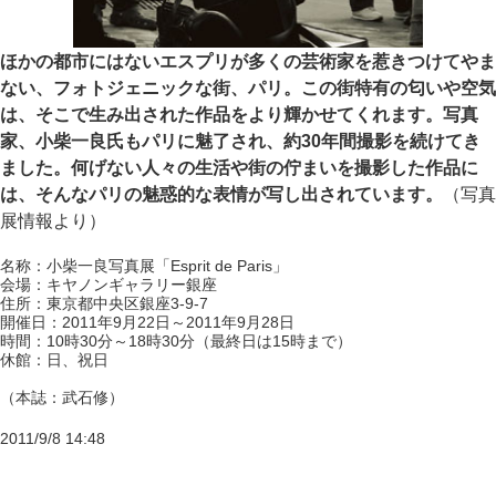
ほかの都市にはないエスプリが多くの芸術家を惹きつけてやま
ない、フォトジェニックな街、パリ。この街特有の匂いや空気
は、そこで生み出された作品をより輝かせてくれます。写真
家、小柴一良氏もパリに魅了され、約30年間撮影を続けてき
ました。何げない人々の生活や街の佇まいを撮影した作品に
は、そんなパリの魅惑的な表情が写し出されています。
（写真
展情報より）
名称：小柴一良写真展「Esprit de Paris」
会場：キヤノンギャラリー銀座
住所：東京都中央区銀座3-9-7
開催日：2011年9月22日～2011年9月28日
時間：10時30分～18時30分（最終日は15時まで）
休館：日、祝日
（本誌：武石修）
2011/9/8 14:48