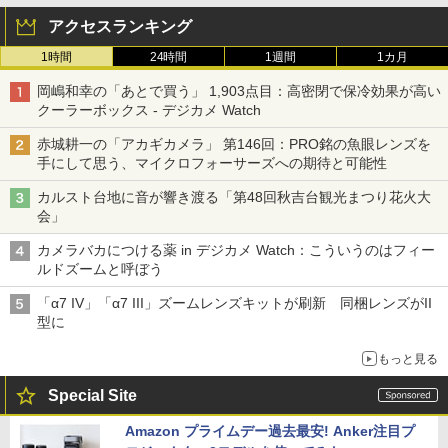
アクセスランキング
1時間
24時間
1週間
1カ月
岡嶋和幸の「あとで買う」 1,903点目：高密閉で保冷効果が高い
クーラーボックス - デジカメ Watch
赤城耕一の「アカギカメラ」 第146回：PRO銘の魚眼レンズを
手にして思う、マイクロフォーサーズへの期待と可能性
カルスト台地に音が響き渡る「第48回秋吉台観光まつり花火大
会」
カメラバカにつける薬 in デジカメ Watch：こういうのはフィー
ルドズームと呼ぼう
「α7 IV」「α7 III」ズームレンズキットが刷新 同梱レンズがII
型に
もっと見る
Special Site
Amazon プライムデー過去最安! Anker注目プ