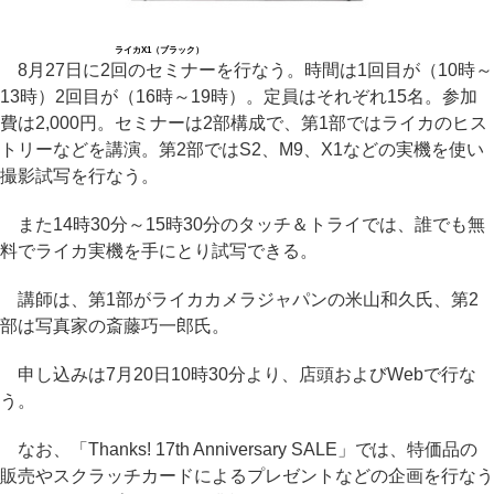
ライカX1（ブラック）
8月27日に2回のセミナーを行なう。時間は1回目が（10時～
13時）2回目が（16時～19時）。定員はそれぞれ15名。参加
費は2,000円。セミナーは2部構成で、第1部ではライカのヒス
トリーなどを講演。第2部ではS2、M9、X1などの実機を使い
撮影試写を行なう。
また14時30分～15時30分のタッチ＆トライでは、誰でも無
料でライカ実機を手にとり試写できる。
講師は、第1部がライカカメラジャパンの米山和久氏、第2
部は写真家の斎藤巧一郎氏。
申し込みは7月20日10時30分より、店頭およびWebで行な
う。
なお、「Thanks! 17th Anniversary SALE」では、特価品の
販売やスクラッチカードによるプレゼントなどの企画を行なう