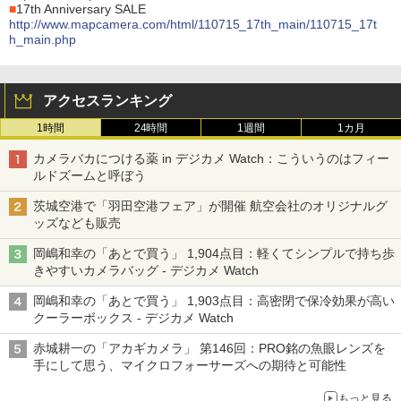
■
17th Anniversary SALE
http://www.mapcamera.com/html/110715_17th_main/110715_17t
h_main.php
アクセスランキング
1時間
24時間
1週間
1カ月
カメラバカにつける薬 in デジカメ Watch：こういうのはフィー
ルドズームと呼ぼう
茨城空港で「羽田空港フェア」が開催 航空会社のオリジナルグ
ッズなども販売
岡嶋和幸の「あとで買う」 1,904点目：軽くてシンプルで持ち歩
きやすいカメラバッグ - デジカメ Watch
岡嶋和幸の「あとで買う」 1,903点目：高密閉で保冷効果が高い
クーラーボックス - デジカメ Watch
赤城耕一の「アカギカメラ」 第146回：PRO銘の魚眼レンズを
手にして思う、マイクロフォーサーズへの期待と可能性
もっと見る