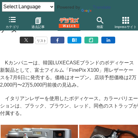
Powered by
Translate
LUXECASE、富士フイルム「FinePix X100」用レザー
カテゴリ
過去記事
検索
Impressサイト
ケース
リスト
Kカンパニーは、韓国LUXECASEブランドのボディケース
新製品として、富士フイルム「FinePix X100」用レザーケー
スを7月6日に発売する。価格はオープン。店頭予想価格は2万
2,000円〜2万5,000円前後の見込み。
イタリアンレザーを使用したボディケース。カラーバリエー
ションは、ブラック、ブラウン、レッド。同色のストラップが
付属する。