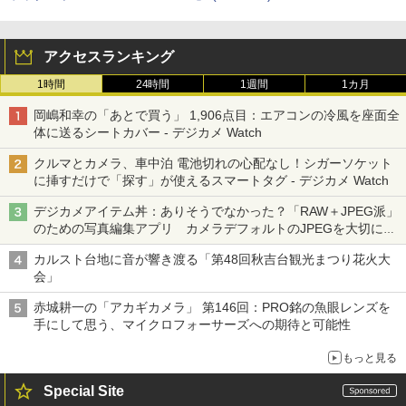
アクセスランキング
1時間
24時間
1週間
1カ月
岡嶋和幸の「あとで買う」 1,906点目：エアコンの冷風を座面全
体に送るシートカバー - デジカメ Watch
クルマとカメラ、車中泊 電池切れの心配なし！シガーソケット
に挿すだけで「探す」が使えるスマートタグ - デジカメ Watch
デジカメアイテム丼：ありそうでなかった？「RAW＋JPEG派」
のための写真編集アプリ カメラデフォルトのJPEGを大切にす
る「Filmator」
カルスト台地に音が響き渡る「第48回秋吉台観光まつり花火大
会」
赤城耕一の「アカギカメラ」 第146回：PRO銘の魚眼レンズを
手にして思う、マイクロフォーサーズへの期待と可能性
もっと見る
Special Site