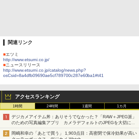
関連リンク
■
エツミ
http://www.etsumi.co.jp/
■
ニュースリリース
http://www.etsumi.co.jp/catalog/news.php?
osCsid=8a4dfb09690ae5cf789700c287e60ba1#t41
アクセスランキング
1時間
24時間
1週間
1カ月
デジカメアイテム丼：ありそうでなかった？「RAW＋JPEG派」
のための写真編集アプリ カメラデフォルトのJPEGを大切にす
る「Filmator」
岡嶋和幸の「あとで買う」 1,903点目：高密閉で保冷効果が高い