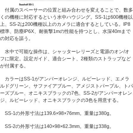
Seashell SS-1
付属のスペーサーの位置と組み合わせを変えることで、数多
くの機種に対応するという水中ハウジング。SS-1は600機種以
上、SS-2は200機種以上のカメラに適合するとしている。IP8
標準、防塵IP6X、耐衝撃1mの性能を持つとし、水深40mまで
の対応を謳う。
水中で可能な操作は、シャッターレリーズと電源のオン/オ
フに限定。設定ガイド、適合シート、2種類のストラップなど
が付属する。
カラーはSS-1がアンバーオレンジ、ルビーレッド、エメラ
ルドグリーン、サファイアブルー、アメジストパープル、トパ
ーズブルー、オニキスブラックの7色、SS-2がアンバーオレン
ジ、ルビーレッド、オニキスブラックの3色を用意する。
SS-1の外形寸法は139.6×98×76mm。重量は380g。
SS-2の外形寸法は140×98×62.3mm。重量は338g。