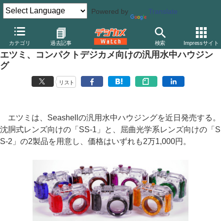
Powered by
Translate
デジカメ Watch
カメラ
レンズ一体型（コンパクト）カメラ
そ
カテゴリ
過去記事
検索
Impressサイト
エツミ、コンパクトデジカメ向けの汎用水中ハウジン
グ
リスト
エツミは、Seashellの汎用水中ハウジングを近日発売する。
沈胴式レンズ向けの「SS-1」と、屈曲光学系レンズ向けの「S
S-2」の2製品を用意し、価格はいずれも2万1,000円。