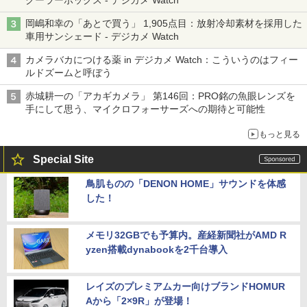
クーラーボックス - デジカメ Watch
岡嶋和幸の「あとで買う」 1,905点目：放射冷却素材を採用した
車用サンシェード - デジカメ Watch
カメラバカにつける薬 in デジカメ Watch：こういうのはフィー
ルドズームと呼ぼう
赤城耕一の「アカギカメラ」 第146回：PRO銘の魚眼レンズを
手にして思う、マイクロフォーサーズへの期待と可能性
もっと見る
Special Site
鳥肌ものの「DENON HOME」サウンドを体感
した！
メモリ32GBでも予算内。産経新聞社がAMD R
yzen搭載dynabookを2千台導入
レイズのプレミアムカー向けブランドHOMUR
Aから「2×9R」が登場！