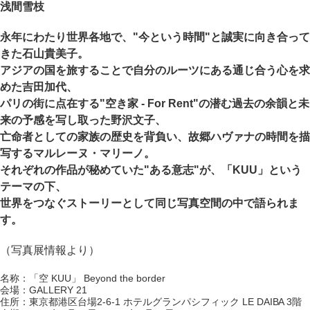
浅間雪枝
永年にわたり世界各地で、"今という時間"と誠実に向き合って
きた石山貴美子。
アジアの国を旅することで自分のルーツにある通じ合う心を求
めた吉田加代、
パリの街に点在する"空き家 - For Rent"の潜む過去の余韻と未
来の予感を写し取った野沢文子、
亡命者としての家族の歴史を背負い、故郷ハヴァナの時間を描
写するマルレーヌ・マリーノ。
それぞれの作品が秘めていた"ある意志"が、「KUU」という
テーマの下、
世界をつなぐストーリーとして同じ写真空間の中で語られま
す。
（写真展情報より）
名称：「空 KUU」 Beyond the border
会場：GALLERY 21
住所：東京都港区台場2-6-1 ホテルグランパシフィック LE DAIBA 3階