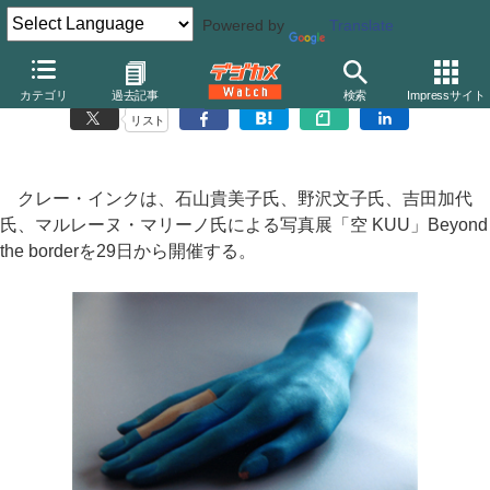
Powered by
Translate
GALLERY21、写真展「空 KUU」Beyond the border
カテゴリ
過去記事
検索
Impressサイト
リスト
クレー・インクは、石山貴美子氏、野沢文子氏、吉田加代
氏、マルレーヌ・マリーノ氏による写真展「空 KUU」Beyond
the borderを29日から開催する。