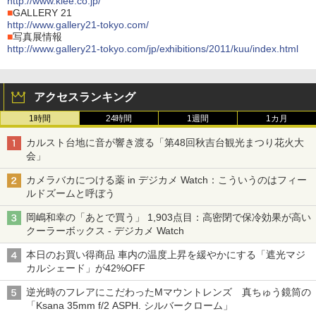
http://www.klee.co.jp/
■
GALLERY 21
http://www.gallery21-tokyo.com/
■
写真展情報
http://www.gallery21-tokyo.com/jp/exhibitions/2011/kuu/index.html
アクセスランキング
1時間
24時間
1週間
1カ月
カルスト台地に音が響き渡る「第48回秋吉台観光まつり花火大
会」
カメラバカにつける薬 in デジカメ Watch：こういうのはフィー
ルドズームと呼ぼう
岡嶋和幸の「あとで買う」 1,903点目：高密閉で保冷効果が高い
クーラーボックス - デジカメ Watch
本日のお買い得商品 車内の温度上昇を緩やかにする「遮光マジ
カルシェード」が42%OFF
逆光時のフレアにこだわったMマウントレンズ 真ちゅう鏡筒の
「Ksana 35mm f/2 ASPH. シルバークローム」