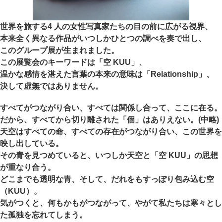
世界を旅する4 人の女性写真家たちの目の前に広がる視界、
本来全く異なる作品がいつしかひとつの調べを奏で出し、
このグループ展が生まれました。
この展覧会のキーワードは「空 KUU」、
温かな感情を湛えた言葉の本来の意味は「Relationship」、
決して虚無ではありません。
すべてがつながり合い、すべては関係し合って、ここに在る。
だから、すべてから切り離された「個」はありえない。(中略)
天空はすべての命、すべての存在がつながり合い、この世界を
映し出している。
その青を見つめていると、いつしか天空と「空 KUU」の思想
が重なり合う。
どこまでも透明な青、そして、だれをもすっぽり包み込む空
（KUU）。
気がつくと、何もかもがつながって、やがて私たちは寒々とし
た孤独を忘れてしまう。