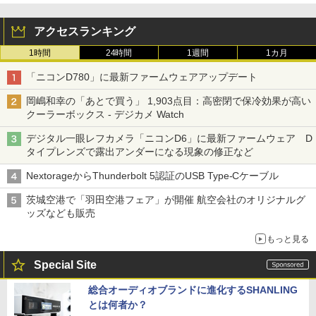
アクセスランキング
1時間
24時間
1週間
1カ月
「ニコンD780」に最新ファームウェアアップデート
岡嶋和幸の「あとで買う」 1,903点目：高密閉で保冷効果が高い
クーラーボックス - デジカメ Watch
デジタル一眼レフカメラ「ニコンD6」に最新ファームウェア D
タイプレンズで露出アンダーになる現象の修正など
NextorageからThunderbolt 5認証のUSB Type-Cケーブル
茨城空港で「羽田空港フェア」が開催 航空会社のオリジナルグ
ッズなども販売
もっと見る
Special Site
総合オーディオブランドに進化するSHANLING
とは何者か？